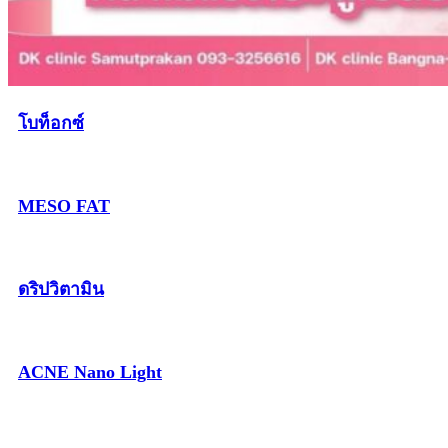
โบท็อกซ์
MESO FAT
ดริปวิตามิน
ACNE Nano Light