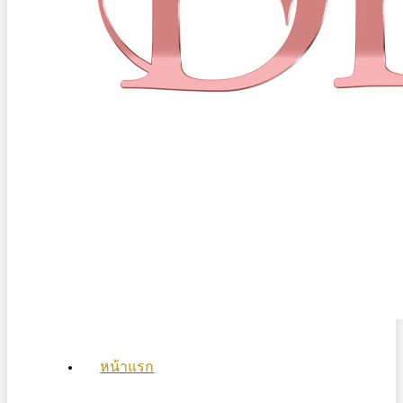
หน้าแรก