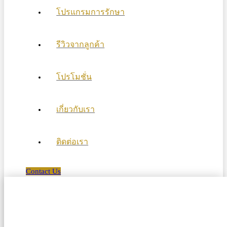
โปรแกรมการรักษา
รีวิวจากลูกค้า
โปรโมชั่น
เกี่ยวกับเรา
ติดต่อเรา
Contact Us