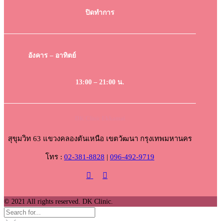
ปิดทำการ
อังคาร – อาทิตย์
13:00 – 21:00 น.
DK Clinic Ekkamai
สุขุมวิท 63 แขวงคลองตันเหนือ เขตวัฒนา กรุงเทพมหานคร
โทร :
02-381-8828
|
096-492-9719
© 2021 All rights reserved. DK Clinic.