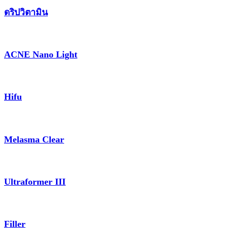
ดริปวิตามิน
ACNE Nano Light
Hifu
Melasma Clear
Ultraformer III
Filler