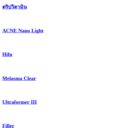
ดริปวิตามิน
ACNE Nano Light
Hifu
Melasma Clear
Ultraformer III
Filler