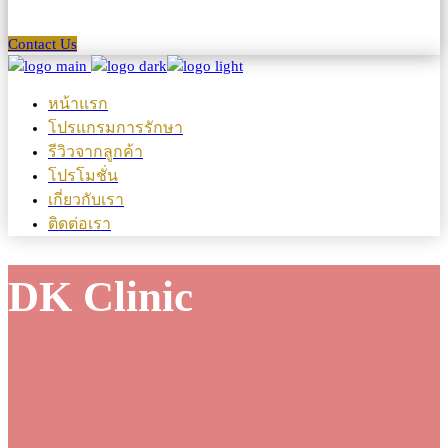
Contact Us
หน้าแรก
โปรแกรมการรักษา
รีวิวจากลูกค้า
โปรโมชั่น
เกี่ยวกับเรา
ติดต่อเรา
DK Clinic