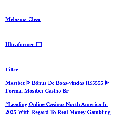
Melasma Clear
Ultraformer III
Filler
Mostbet ᐉ Bônus De Boas-vindas R$5555 ᐉ
Formal Mostbet Casino Br
“Leading Online Casinos North America In
2025 With Regard To Real Money Gambling