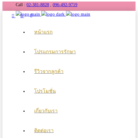
Call :
02-381-8828
,
096-492-9719
หน้าแรก
โปรแกรมการรักษา
รีวิวจากลูกค้า
โปรโมชั่น
เกี่ยวกับเรา
ติดต่อเรา