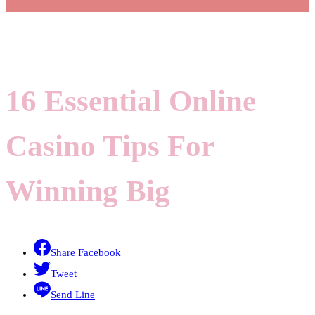
16 Essential Online
Casino Tips For
Winning Big
Share Facebook
Tweet
Send Line