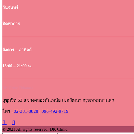
วันจันทร์
ปิดทำการ
อังคาร – อาทิตย์
13:00 – 21:00 น.
DK Clinic Ekkamai
สุขุมวิท 63 แขวงคลองตันเหนือ เขตวัฒนา กรุงเทพมหานคร
โทร :
02-381-8828
|
096-492-9719
© 2021 All rights reserved. DK Clinic.