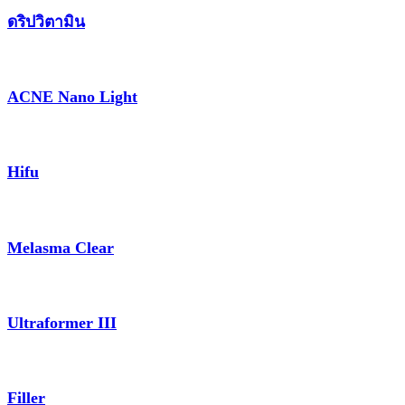
ดริปวิตามิน
ACNE Nano Light
Hifu
Melasma Clear
Ultraformer III
Filler