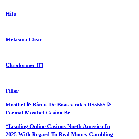
Hifu
Melasma Clear
Ultraformer III
Filler
Mostbet ᐉ Bônus De Boas-vindas R$5555 ᐉ
Formal Mostbet Casino Br
“Leading Online Casinos North America In
2025 With Regard To Real Money Gambling