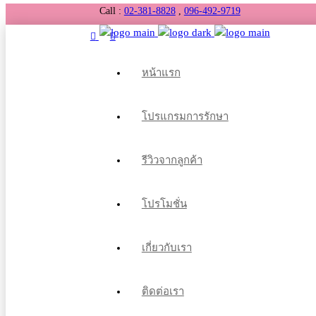
Call :
02-381-8828
,
096-492-9719
หน้าแรก
โปรแกรมการรักษา
รีวิวจากลูกค้า
โปรโมชั่น
เกี่ยวกับเรา
ติดต่อเรา