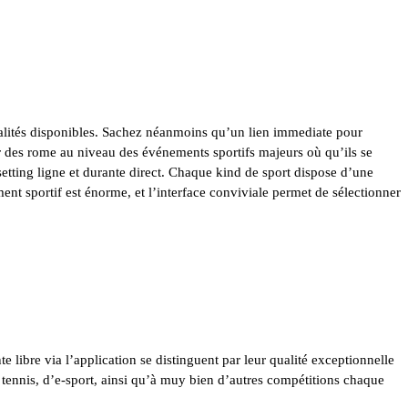
onnalités disponibles. Sachez néanmoins qu’un lien immediate pour
er des rome au niveau des événements sportifs majeurs où qu’ils se
 setting ligne et durante direct. Chaque kind de sport dispose d’une
ent sportif est énorme, et l’interface conviviale permet de sélectionner
 libre via l’application se distinguent par leur qualité exceptionnelle
 tennis, d’e-sport, ainsi qu’à muy bien d’autres compétitions chaque