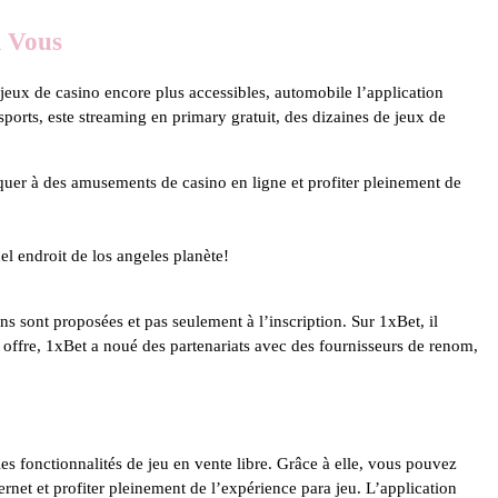
l Vous
 jeux de casino encore plus accessibles, automobile l’application
sports, este streaming en primary gratuit, des dizaines de jeux de
atiquer à des amusements de casino en ligne et profiter pleinement de
el endroit de los angeles planète!
s sont proposées et pas seulement à l’inscription. Sur 1xBet, il
 offre, 1xBet a noué des partenariats avec des fournisseurs de renom,
es fonctionnalités de jeu en vente libre. Grâce à elle, vous pouvez
ernet et profiter pleinement de l’expérience para jeu. L’application