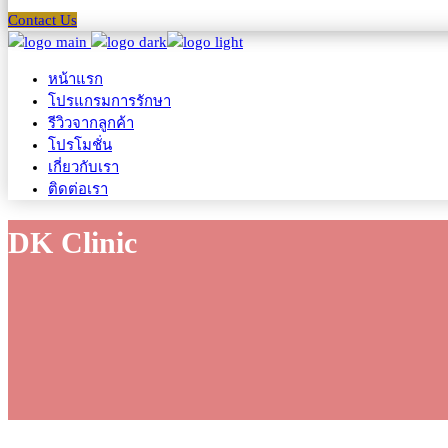
Contact Us
หน้าแรก
โปรแกรมการรักษา
รีวิวจากลูกค้า
โปรโมชั่น
เกี่ยวกับเรา
ติดต่อเรา
DK Clinic