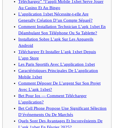
Téléchargez” “l’appli Mobile 1xbet Serve Jouer
Au Casino Et Au Bingo
L’application 1xbet Nécessite-t-elle Are
Generally Création D’un Compte Séparé?
Comment Installation Technician L’apk 1xbet En
Déambulant Son Téléphone Ou Sa Tablette?
Installation Sobre L’apk Sur Les Appareils
Android
Télécharger Et Installer L’apk 1xbet Depuis
L’app Store
Les Paris Sportifs Avec L’application 1xbet
Caractéristiques Principales De L’application
Mobile 1xbet
Comment Déposer De L’argent Sur Son Projet
Avec L’apk 1xbet?
Bet Pour Ios — Comment Télécharger
L’application?
Bet Cell Phone Propose Une Significant Sélection
D’événements Ou De Marchés
Quels Sont Des Avantages Et Inconvénients De
L’apk 1xbet En Février 2025?