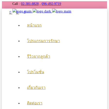
Call :
02-381-8828
,
096-492-9719
หน้าแรก
โปรแกรมการรักษา
รีวิวจากลูกค้า
โปรโมชั่น
เกี่ยวกับเรา
ติดต่อเรา