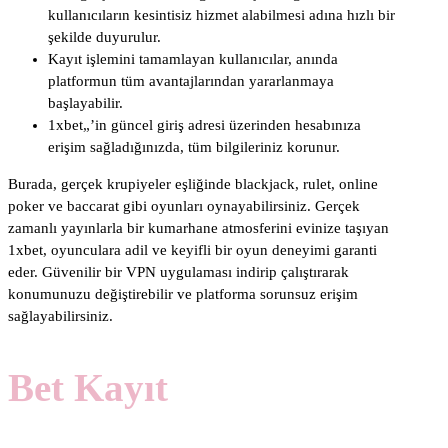
kullanıcıların kesintisiz hizmet alabilmesi adına hızlı bir
şekilde duyurulur.
Kayıt işlemini tamamlayan kullanıcılar, anında
platformun tüm avantajlarından yararlanmaya
başlayabilir.
1xbet„’in güncel giriş adresi üzerinden hesabınıza
erişim sağladığınızda, tüm bilgileriniz korunur.
Burada, gerçek krupiyeler eşliğinde blackjack, rulet, online
poker ve baccarat gibi oyunları oynayabilirsiniz. Gerçek
zamanlı yayınlarla bir kumarhane atmosferini evinize taşıyan
1xbet, oyunculara adil ve keyifli bir oyun deneyimi garanti
eder. Güvenilir bir VPN uygulaması indirip çalıştırarak
konumunuzu değiştirebilir ve platforma sorunsuz erişim
sağlayabilirsiniz.
Bet Kayıt