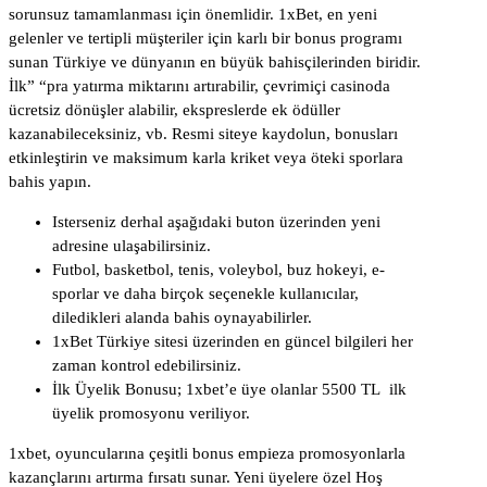
sorunsuz tamamlanması için önemlidir. 1xBet, en yeni
gelenler ve tertipli müşteriler için karlı bir bonus programı
sunan Türkiye ve dünyanın en büyük bahisçilerinden biridir.
İlk” “pra yatırma miktarını artırabilir, çevrimiçi casinoda
ücretsiz dönüşler alabilir, ekspreslerde ek ödüller
kazanabileceksiniz, vb. Resmi siteye kaydolun, bonusları
etkinleştirin ve maksimum karla kriket veya öteki sporlara
bahis yapın.
Isterseniz derhal aşağıdaki buton üzerinden yeni
adresine ulaşabilirsiniz.
Futbol, basketbol, tenis, voleybol, buz hokeyi, e-
sporlar ve daha birçok seçenekle kullanıcılar,
diledikleri alanda bahis oynayabilirler.
1xBet Türkiye sitesi üzerinden en güncel bilgileri her
zaman kontrol edebilirsiniz.
İlk Üyelik Bonusu; 1xbet’e üye olanlar 5500 TL ilk
üyelik promosyonu veriliyor.
1xbet, oyuncularına çeşitli bonus empieza promosyonlarla
kazançlarını artırma fırsatı sunar. Yeni üyelere özel Hoş