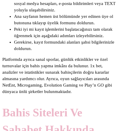
sosyal medya hesapları, e-posta bildirimleri veya TEXT
yoluyla ulaşabilirsiniz.
Ana sayfanın hemen üst bölümünde yer edinen üye ol
butonuna tıklayıp üyelik formunu doldurun.
Peki iyi mi kayıt işlemlerini başlatacağınızı tam olarak
öğrenmek için aşağıdaki adımları izleyebilirsiniz.
Gerekirse, kayıt formundaki alanları şahsi bilgilerinizle
doldurun.
Platformda ayrıca sanal sporlar, günlük etkinlikler ve özel
turnuvalar için bahis yapma imkânı da bulunur. 1x bet,
analizler ve istatistikler sunarak bahisçilerin doğru kararlar
almasına yardımcı olur. Ayrıca, oyun sağlayıcıları arasında
NetEnt, Microgaming, Evolution Gaming ve Play’n GO gibi
dünyaca ünlü şirketler bulunmaktadır.
Bahis Siteleri Ve
Sahabet Hakkında