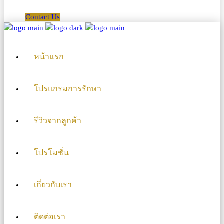
Contact Us
หน้าแรก
โปรแกรมการรักษา
รีวิวจากลูกค้า
โปรโมชั่น
เกี่ยวกับเรา
ติดต่อเรา