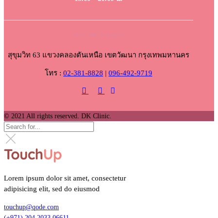
DK Clinic Ekkamai
สุขุมวิท 63 แขวงคลองตันเหนือ เขตวัฒนา กรุงเทพมหานคร
โทร :
02-381-8828
|
096-492-9719
© 2021 All rights reserved. DK Clinic.
Lorem ipsum dolor sit amet, consectetur
adipisicing elit, sed do eiusmod
touchup@qode.com
(+971) 204 2033 06611