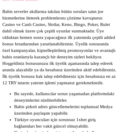
Bahis severler akıllarına takılan bütün soruları satın joe
hizmetlerine ileterek problemlerını çözüme kavuşturur.
Casino ve Canlı Casino, Slotlar, Keno, Bingo, Poker, Rulet
dahil olmak üzere çok çeşitli oyunlar sunmaktadır. Üye
olduktan hemen sonra yapacağınız ilk yatırımda çeşitli added
bonus fırsatlarından yararlanabilirsiniz. Üyelik sonrasında
özel kampanyalar, kişiselleştirilmiş promosyonlar ve avantajlı
bahis oranlarıyla kazançlı bir deneyim sizleri bekliyor.
Hoşgeldiniz bonusunuzu ilk üyelik aşamasında talep ederek
anında alayabilir ya da hesabınız üzerinden aktif edebilirsiniz.
İlk üyelik bonusu hak talep edebilmeniz için hesabınıza en az
12 TRY tutarın yatırım işlemi yapmanız gerekmektedir.
Bu sayede, kullanıcılar sorun yaşamadan platformdaki
deneyimlerini sürdürebilirler.
Bahis şirketi adres güncellemelerini toplumsal Medya
üzerinden paylaşım yapabilir.
Türkiye oyuncuları için sorunsuz 1xbet giriş
bağlantıları her vakit güncel olmayabilir.