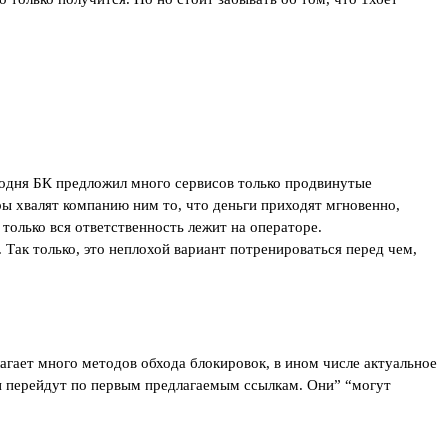
одня БК предложил много сервисов только продвинутые
ры хвалят компанию ним то, что деньги приходят мгновенно,
 только вся ответственность лежит на операторе.
ак только, это неплохой вариант потренироваться перед чем,
агает много методов обхода блокировок, в ином числе актуальное
к и перейдут по первым предлагаемым ссылкам. Они” “могут