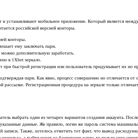
ют и устанавливают мобильное приложение. Который является межд
читается российской версией конторы.
ией конторы.
мешает ему заключать пари.
х можно дополнительную заработать.
ено в 1Xbet зеркало.
т при быстрой регистрации или пользователь придумывает их но пр
подтверждая пари. Как явно, процесс совершенно но отличается о
ой рассылке. Регистрационная процедура на зеркале только отлича
тель выбрать один из четырех вариантов создания аккаунта. Посл
указанные данные. Же правило, логин же пароль система машиналь
 записи. Также, хотелось отметить тот факт, что вывод расходующ
о кошелька, а выйти хочет на банковские карту, то только него ниче