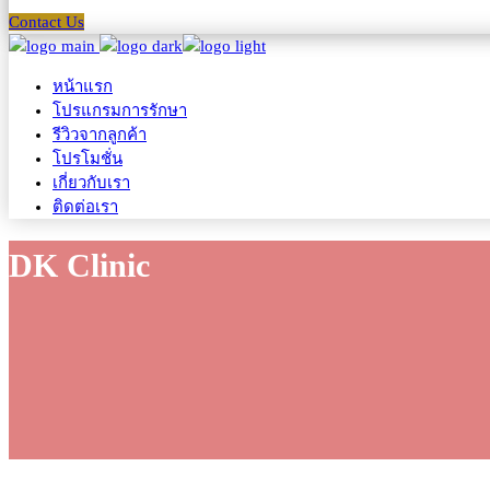
Contact Us
หน้าแรก
โปรแกรมการรักษา
รีวิวจากลูกค้า
โปรโมชั่น
เกี่ยวกับเรา
ติดต่อเรา
DK Clinic