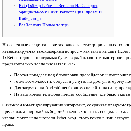
Bet (1хбет): Рабочее Зеркало На Сегодня,
официальному Сайт, Регистрация, проем И
Киберспорт
Bet Зеркало Прямо теперь
Но денежные средства в счетах ранее зарегистрированных пользов
неанализируемая закономерный вопрос – как зайти на сайт 1хБет.
1xBet сегодня — программа букмекера. Только компьютерное прил
предварительно воспользоваться VPN.
Портал попадает под блокировки провайдеров и контролиру
те же возможности, бонусы и услуги, но доступ второму н
Для загрузки на Android необходимо перейти на сайт, прос
На ваш номер телефона придет сообщение, где было указан 
Сайт-клон имеет дублирующий интерфейс, сохраняет предусмотре
предложила широкий выбор действенных оплаты, специально адапт
игроки могут использовали 1xbet вход, этого войти в наш аккаун
права.