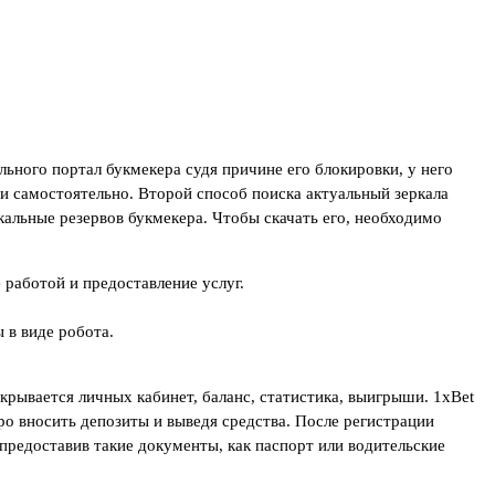
льного портал букмекера судя причине его блокировки, у него
ти самостоятельно. Второй способ поиска актуальный зеркала
альные резервов букмекера. Чтобы скачать его, необходимо
работой и предоставление услуг.
 в виде робота.
рывается личных кабинет, баланс, статистика, выигрыши. 1xBet
о вносить депозиты и выведя средства. После регистрации
 предоставив такие документы, как паспорт или водительские