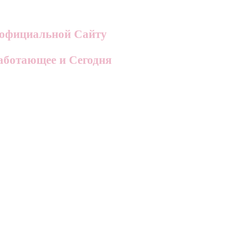
К официальной Сайту
Работающее и Сегодня