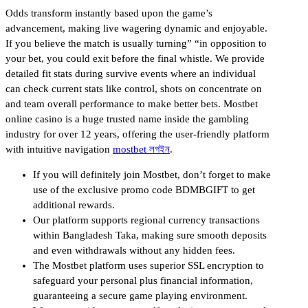
Odds transform instantly based upon the game’s
advancement, making live wagering dynamic and enjoyable.
If you believe the match is usually turning” “in opposition to
your bet, you could exit before the final whistle. We provide
detailed fit stats during survive events where an individual
can check current stats like control, shots on concentrate on
and team overall performance to make better bets. Mostbet
online casino is a huge trusted name inside the gambling
industry for over 12 years, offering the user-friendly platform
with intuitive navigation
mostbet লগইন
.
If you will definitely join Mostbet, don’t forget to make
use of the exclusive promo code BDMBGIFT to get
additional rewards.
Our platform supports regional currency transactions
within Bangladesh Taka, making sure smooth deposits
and even withdrawals without any hidden fees.
The Mostbet platform uses superior SSL encryption to
safeguard your personal plus financial information,
guaranteeing a secure game playing environment.