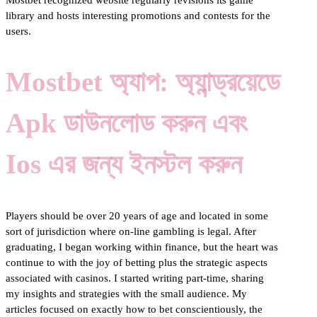
Mostbet recognized website regularly revisions its game
library and hosts interesting promotions and contests for the
users.
Mostbet অ্যাপ: অ্যান্ড্রয়েডে
Apk ডাউনলোড করুন এবং
Ios এর জন্য ইনস্টল করুন
Players should be over 20 years of age and located in some
sort of jurisdiction where on-line gambling is legal. After
graduating, I began working within finance, but the heart was
continue to with the joy of betting plus the strategic aspects
associated with casinos. I started writing part-time, sharing
my insights and strategies with the small audience. My
articles focused on exactly how to bet conscientiously, the