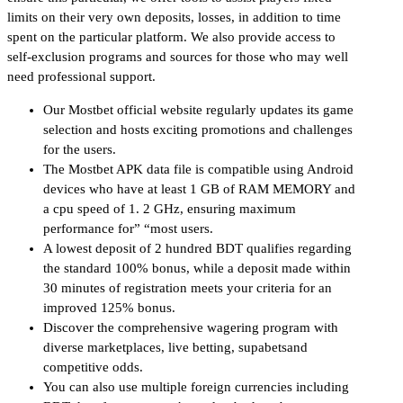
limits on their very own deposits, losses, in addition to time
spent on the particular platform. We also provide access to
self-exclusion programs and sources for those who may well
need professional support.
Our Mostbet official website regularly updates its game
selection and hosts exciting promotions and challenges
for the users.
The Mostbet APK data file is compatible using Android
devices who have at least 1 GB of RAM MEMORY and
a cpu speed of 1. 2 GHz, ensuring maximum
performance for” “most users.
A lowest deposit of 2 hundred BDT qualifies regarding
the standard 100% bonus, while a deposit made within
30 minutes of registration meets your criteria for an
improved 125% bonus.
Discover the comprehensive wagering program with
diverse marketplaces, live betting, supabetsand
competitive odds.
You can also use multiple foreign currencies including