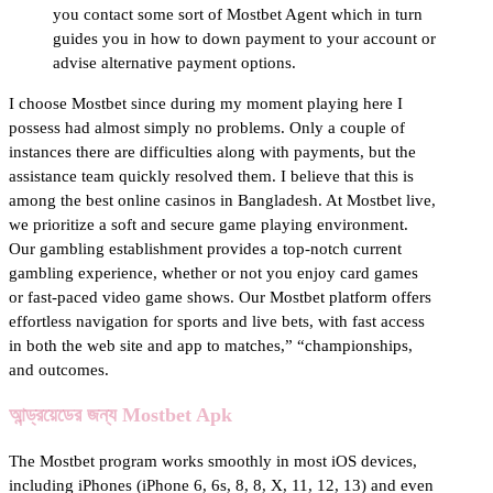
you contact some sort of Mostbet Agent which in turn
guides you in how to down payment to your account or
advise alternative payment options.
I choose Mostbet since during my moment playing here I
possess had almost simply no problems. Only a couple of
instances there are difficulties along with payments, but the
assistance team quickly resolved them. I believe that this is
among the best online casinos in Bangladesh. At Mostbet live,
we prioritize a soft and secure game playing environment.
Our gambling establishment provides a top-notch current
gambling experience, whether or not you enjoy card games
or fast-paced video game shows. Our Mostbet platform offers
effortless navigation for sports and live bets, with fast access
in both the web site and app to matches,” “championships,
and outcomes.
আন্ড্রয়েডের জন্য Mostbet Apk
The Mostbet program works smoothly in most iOS devices,
including iPhones (iPhone 6, 6s, 8, 8, X, 11, 12, 13) and even