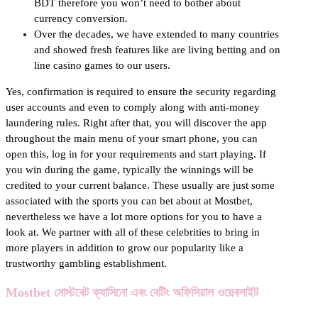
BDT therefore you won’t need to bother about
currency conversion.
Over the decades, we have extended to many countries
and showed fresh features like are living betting and on
line casino games to our users.
Yes, confirmation is required to ensure the security regarding
user accounts and even to comply along with anti-money
laundering rules. Right after that, you will discover the app
throughout the main menu of your smart phone, you can
open this, log in for your requirements and start playing. If
you win during the game, typically the winnings will be
credited to your current balance. These usually are just some
associated with the sports you can bet about at Mostbet,
nevertheless we have a lot more options for you to have a
look at. We partner with all of these celebrities to bring in
more players in addition to grow our popularity like a
trustworthy gambling establishment.
Mostbet মোস্টবেট ক্যাসিনো এবং বেটিং অফিসিয়াল ওয়েবসাইট