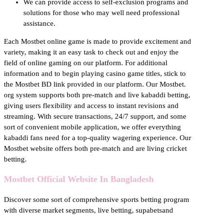
We can provide access to self-exclusion programs and
solutions for those who may well need professional
assistance.
Each Mostbet online game is made to provide excitement and
variety, making it an easy task to check out and enjoy the
field of online gaming on our platform. For additional
information and to begin playing casino game titles, stick to
the Mostbet BD link provided in our platform. Our Mostbet.
org system supports both pre-match and live kabaddi betting,
giving users flexibility and access to instant revisions and
streaming. With secure transactions, 24/7 support, and some
sort of convenient mobile application, we offer everything
kabaddi fans need for a top-quality wagering experience. Our
Mostbet website offers both pre-match and are living cricket
betting.
Mostbet Official Website In Bangladesh
Discover some sort of comprehensive sports betting program
with diverse market segments, live betting, supabetsand