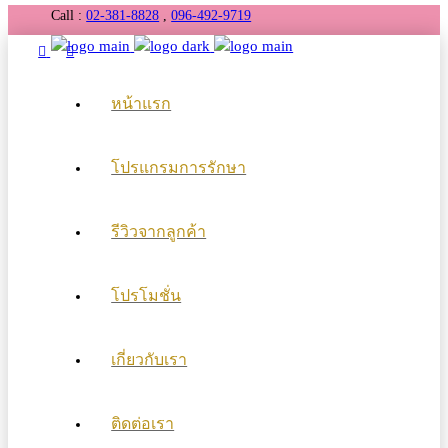
Call :
02-381-8828
,
096-492-9719
หน้าแรก
โปรแกรมการรักษา
รีวิวจากลูกค้า
โปรโมชั่น
เกี่ยวกับเรา
ติดต่อเรา