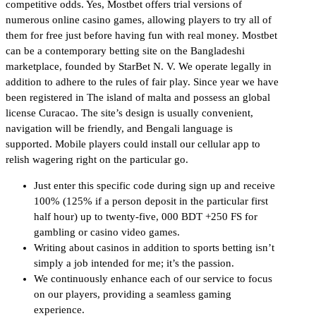
competitive odds. Yes, Mostbet offers trial versions of
numerous online casino games, allowing players to try all of
them for free just before having fun with real money. Mostbet
can be a contemporary betting site on the Bangladeshi
marketplace, founded by StarBet N. V. We operate legally in
addition to adhere to the rules of fair play. Since year we have
been registered in The island of malta and possess an global
license Curacao. The site’s design is usually convenient,
navigation will be friendly, and Bengali language is
supported. Mobile players could install our cellular app to
relish wagering right on the particular go.
Just enter this specific code during sign up and receive
100% (125% if a person deposit in the particular first
half hour) up to twenty-five, 000 BDT +250 FS for
gambling or casino video games.
Writing about casinos in addition to sports betting isn’t
simply a job intended for me; it’s the passion.
We continuously enhance each of our service to focus
on our players, providing a seamless gaming
experience.