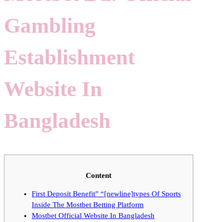
Gambling
Establishment
Website In
Bangladesh
Content
First Deposit Benefit” “[newline]types Of Sports
Inside The Mostbet Betting Platform
Mostbet Official Website In Bangladesh