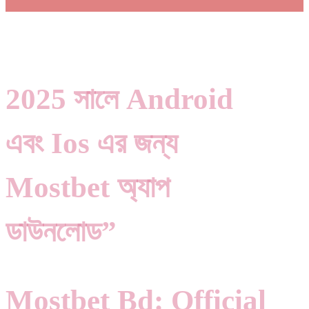
2025 সালে Android
এবং Ios এর জন্য
Mostbet অ্যাপ
ডাউনলোড”
Mostbet Bd: Official