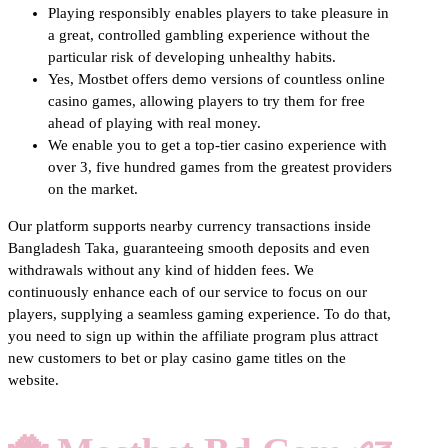
Playing responsibly enables players to take pleasure in
a great, controlled gambling experience without the
particular risk of developing unhealthy habits.
Yes, Mostbet offers demo versions of countless online
casino games, allowing players to try them for free
ahead of playing with real money.
We enable you to get a top-tier casino experience with
over 3, five hundred games from the greatest providers
on the market.
Our platform supports nearby currency transactions inside
Bangladesh Taka, guaranteeing smooth deposits and even
withdrawals without any kind of hidden fees. We
continuously enhance each of our service to focus on our
players, supplying a seamless gaming experience. To do that,
you need to sign up within the affiliate program plus attract
new customers to bet or play casino game titles on the
website.