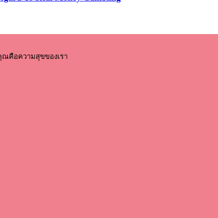
คุณคือความสุขของเรา