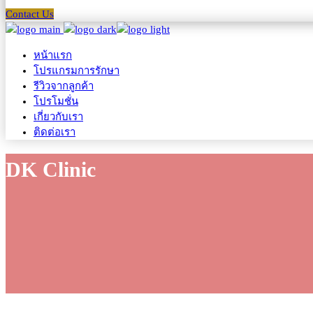
Contact Us
หน้าแรก
โปรแกรมการรักษา
รีวิวจากลูกค้า
โปรโมชั่น
เกี่ยวกับเรา
ติดต่อเรา
DK Clinic