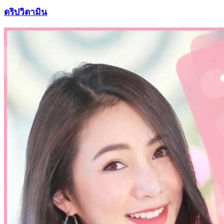
ดริปวิตามิน