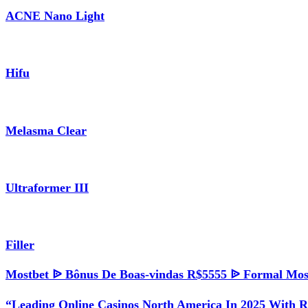
ACNE Nano Light
Hifu
Melasma Clear
Ultraformer III
Filler
Mostbet ᐉ Bônus De Boas-vindas R$5555 ᐉ Formal Mos
“Leading Online Casinos North America In 2025 With 