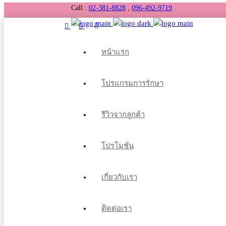
Call :
02-381-8828
,
096-492-9719
หน้าแรก
โปรแกรมการรักษา
รีวิวจากลูกค้า
โปรโมชั่น
เกี่ยวกับเรา
ติดต่อเรา