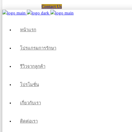
Contact Us
หน้าแรก
โปรแกรมการรักษา
รีวิวจากลูกค้า
โปรโมชั่น
เกี่ยวกับเรา
ติดต่อเรา