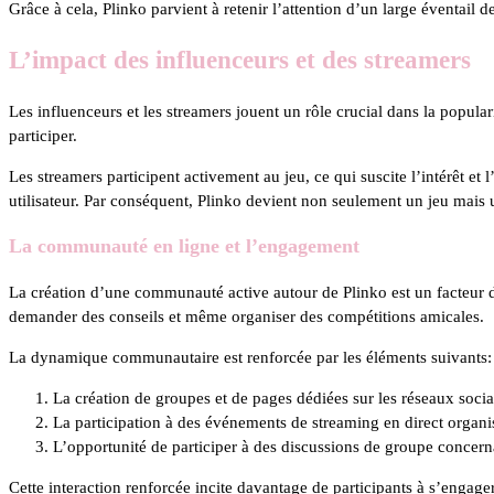
Grâce à cela, Plinko parvient à retenir l’attention d’un large éventail 
L’impact des influenceurs et des streamers
Les influenceurs et les streamers jouent un rôle crucial dans la popula
participer.
Les streamers participent activement au jeu, ce qui suscite l’intérêt et
utilisateur. Par conséquent, Plinko devient non seulement un jeu ma
La communauté en ligne et l’engagement
La création d’une communauté active autour de Plinko est un facteur d
demander des conseils et même organiser des compétitions amicales.
La dynamique communautaire est renforcée par les éléments suivants:
La création de groupes et de pages dédiées sur les réseaux soci
La participation à des événements de streaming en direct organis
L’opportunité de participer à des discussions de groupe concernan
Cette interaction renforcée incite davantage de participants à s’engager e