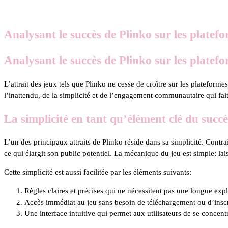
Analysant le succès de Plinko sur les plate
Analysant le succès de Plinko sur les plate
L’attrait des jeux tels que Plinko ne cesse de croître sur les plateform
l’inattendu, de la simplicité et de l’engagement communautaire qui fai
La simplicité en tant qu’élément clé du succè
L’un des principaux attraits de Plinko réside dans sa simplicité. Co
ce qui élargit son public potentiel. La mécanique du jeu est simple: lai
Cette simplicité est aussi facilitée par les éléments suivants:
Règles claires et précises qui ne nécessitent pas une longue expl
Accès immédiat au jeu sans besoin de téléchargement ou d’insc
Une interface intuitive qui permet aux utilisateurs de se concentre