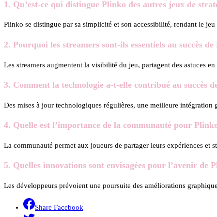
1. Qu’est-ce qui distingue Plinko des autres jeux de strat
Plinko se distingue par sa simplicité et son accessibilité, rendant le 
2. Pourquoi les streamers sont-ils essentiels au succès de
Les streamers augmentent la visibilité du jeu, partagent des astuces en
3. Comment la technologie a-t-elle contribué au succès d
Des mises à jour technologiques régulières, une meilleure intégration g
4. Quelle est l’importance de la communauté pour Plink
La communauté permet aux joueurs de partager leurs expériences et stra
5. Quelles innovations sont envisagées pour l’avenir de P
Les développeurs prévoient une poursuite des améliorations graphiques, 
Share Facebook