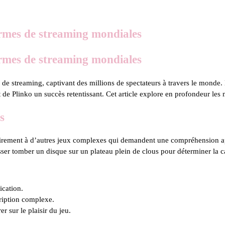
formes de streaming mondiales
formes de streaming mondiales
es de streaming, captivant des millions de spectateurs à travers le monde
t de Plinko un succès retentissant. Cet article explore en profondeur le
s
ntrairement à d’autres jeux complexes qui demandent une compréhension a
sser tomber un disque sur un plateau plein de clous pour déterminer la case
ication.
ription complexe.
r sur le plaisir du jeu.