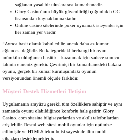
sağlanan yasal bir uluslararası kumarhanedir.
Glory Casino’nun büyük güvenilirliği çoğunlukla GC
lisansından kaynaklanmaktadır.
Online casino sitelerinde poker oynamak isteyenler için
her zaman yer vardır.
“Ayrıca basit olarak kabul edilir, ancak daha az kumar
eğlencesi değildir. Bu kategorideki herhangi bir oyun
mümkün olduğunca basittir – kazanmak için sadece sonucu
tahmin etmeniz gerekir. Çevrimiçi bir kumarhanedeki bakara
oyunu, gerçek bir kumar kuruluşundaki oyunun
versiyonundan önemli ölçüde farklıdır.
Müşteri Destek Hizmetleri Iletişim
Uygulamanın arayüzü gerekli tüm özelliklere sahiptir ve aynı
zamanda oyunu olabildiğince konforlu hale getirir. Glory
Casino. com sitesine bilgisayarlardan ve akıllı telefonlardan
erişilebilir. Resmi web sitesi mobil oyunlar için optimize
edilmiştir ve HTML5 teknolojisi sayesinde tüm mobil
cihazları desteklemektedir.