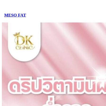
MESO FAT