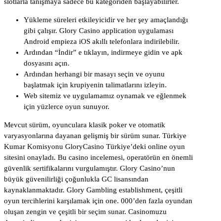
slotlarla tanışmaya sadece bu kategoriden başlayabilirler.
Yükleme süreleri etkileyicidir ve her şey amaçlandığı
gibi çalışır. Glory Casino application uygulaması
Android empieza iOS akıllı telefonlara indirilebilir.
Ardından “İndir” e tıklayın, indirmeye gidin ve apk
dosyasını açın.
Ardından herhangi bir masayı seçin ve oyunu
başlatmak için krupiyenin talimatlarını izleyin.
Web sitemiz ve uygulamamız oynamak ve eğlenmek
için yüzlerce oyun sunuyor.
Mevcut sürüm, oyunculara klasik poker ve otomatik
varyasyonlarına dayanan gelişmiş bir sürüm sunar. Türkiye
Kumar Komisyonu GloryCasino Türkiye’deki online oyun
sitesini onayladı. Bu casino incelemesi, operatörün en önemli
güvenlik sertifikalarını vurgulamıştır. Glory Casino’nun
büyük güvenilirliği çoğunlukla GC lisansından
kaynaklanmaktadır. Glory Gambling establishment, çeşitli
oyun tercihlerini karşılamak için one. 000’den fazla oyundan
oluşan zengin ve çeşitli bir seçim sunar. Casinomuzu