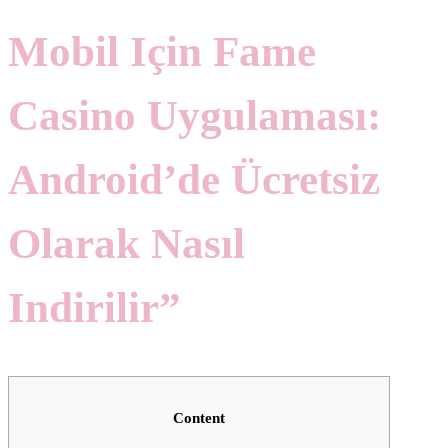
Mobil Için Fame
Casino Uygulaması:
Android’de Ücretsiz
Olarak Nasıl
Indirilir”
Content