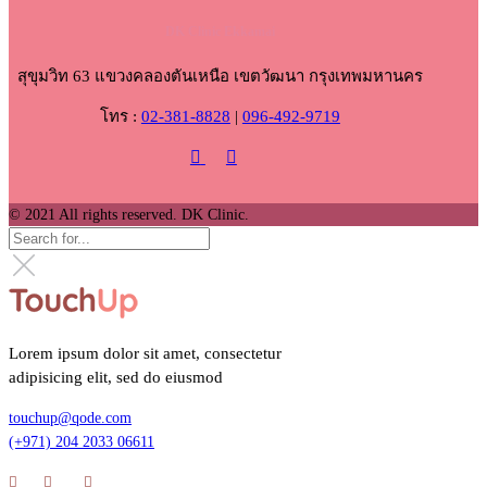
DK Clinic Ekkamai
สุขุมวิท 63 แขวงคลองตันเหนือ เขตวัฒนา กรุงเทพมหานคร
โทร :
02-381-8828
|
096-492-9719
© 2021 All rights reserved. DK Clinic.
Lorem ipsum dolor sit amet, consectetur
adipisicing elit, sed do eiusmod
touchup@qode.com
(+971) 204 2033 06611