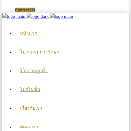
Contact Us
หน้าแรก
โปรแกรมการรักษา
รีวิวจากลูกค้า
โปรโมชั่น
เกี่ยวกับเรา
ติดต่อเรา