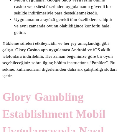
casino web sitesi üzerinden uygulamanın güvenli bir
şekilde indirilmesiyle para desteklenmektedir.
Uygulamanın arayüzü gerekli tüm özelliklere sahiptir
ve aynı zamanda oyunu olabildiğince konforlu hale
getirir.
Yükleme süreleri etkileyicidir ve her şey amaçlandığı gibi
çalışır. Glory Casino app uygulaması Android ve iOS akıllı
telefonlara indirilebilir. Her zaman beğeninize göre bir oyun
seçebileceğiniz sobre ilginç bölüm instructions “Popüler”. Bu
sekme, kullanıcıların diğerlerinden daha sık çalıştırdığı slotları
içerir.
Glory Gambling
Establishment Mobil
Uygulamasıyla Nasıl