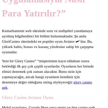
Para Yatırılır?”
Kumarhanenin web sitesinde soru ve endişeleri yanıtlamaya
ayrılmış bilgilendirici bir bölüm bulunmaktadır. Şu anda
GloriCasino sitesindeki en popüler oyun Aviator 🛩️’dur. Bu,
yüksek bahis, bonus ve kazanç yüzdesine sahip bir çarpışma
oyunudur.
Yeni bir Glory Casino” “müşterisinin kayıt olduktan sonra
beklediği ilk şey çok çeşitli oyunlardır. Oyunların her birinde
elinizi denemek çok zaman alacaktır. Bunu sizin için
yapmayacağız, ancak hangi oyunların kendiniz için
denemeye değer olduğunu sizing söyleyeceğiz
glory casino
apk
.
Glory Casino Aviator Oyna
Mobil uygulama, Google Shop veya resmi on line casino web