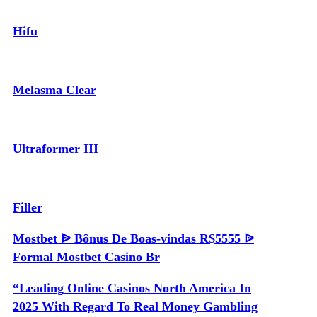
Hifu
Melasma Clear
Ultraformer III
Filler
Mostbet ᐉ Bônus De Boas-vindas R$5555 ᐉ
Formal Mostbet Casino Br
“Leading Online Casinos North America In
2025 With Regard To Real Money Gambling