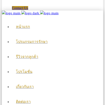
Contact Us
หน้าแรก
โปรแกรมการรักษา
รีวิวจากลูกค้า
โปรโมชั่น
เกี่ยวกับเรา
ติดต่อเรา