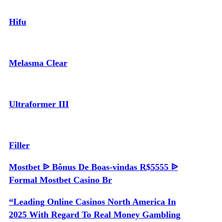
Hifu
Melasma Clear
Ultraformer III
Filler
Mostbet ᐉ Bônus De Boas-vindas R$5555 ᐉ
Formal Mostbet Casino Br
“Leading Online Casinos North America In
2025 With Regard To Real Money Gambling