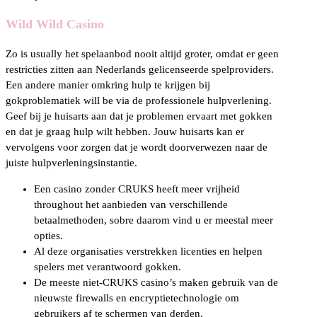
Wild Wild Casino
Zo is usually het spelaanbod nooit altijd groter, omdat er geen
restricties zitten aan Nederlands gelicenseerde spelproviders.
Een andere manier omkring hulp te krijgen bij
gokproblematiek will be via de professionele hulpverlening.
Geef bij je huisarts aan dat je problemen ervaart met gokken
en dat je graag hulp wilt hebben. Jouw huisarts kan er
vervolgens voor zorgen dat je wordt doorverwezen naar de
juiste hulpverleningsinstantie.
Een casino zonder CRUKS heeft meer vrijheid
throughout het aanbieden van verschillende
betaalmethoden, sobre daarom vind u er meestal meer
opties.
Al deze organisaties verstrekken licenties en helpen
spelers met verantwoord gokken.
De meeste niet-CRUKS casino’s maken gebruik van de
nieuwste firewalls en encryptietechnologie om
gebruikers af te schermen van derden.