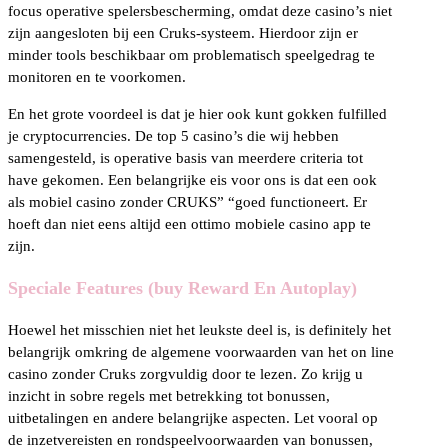
focus operative spelersbescherming, omdat deze casino’s niet
zijn aangesloten bij een Cruks-systeem. Hierdoor zijn er
minder tools beschikbaar om problematisch speelgedrag te
monitoren en te voorkomen.
En het grote voordeel is dat je hier ook kunt gokken fulfilled
je cryptocurrencies. De top 5 casino’s die wij hebben
samengesteld, is operative basis van meerdere criteria tot
have gekomen. Een belangrijke eis voor ons is dat een ook
als mobiel casino zonder CRUKS” “goed functioneert. Er
hoeft dan niet eens altijd een ottimo mobiele casino app te
zijn.
Speciale Features (buy Reward En Autoplay)
Hoewel het misschien niet het leukste deel is, is definitely het
belangrijk omkring de algemene voorwaarden van het on line
casino zonder Cruks zorgvuldig door te lezen. Zo krijg u
inzicht in sobre regels met betrekking tot bonussen,
uitbetalingen en andere belangrijke aspecten. Let vooral op
de inzetvereisten en rondspeelvoorwaarden van bonussen,