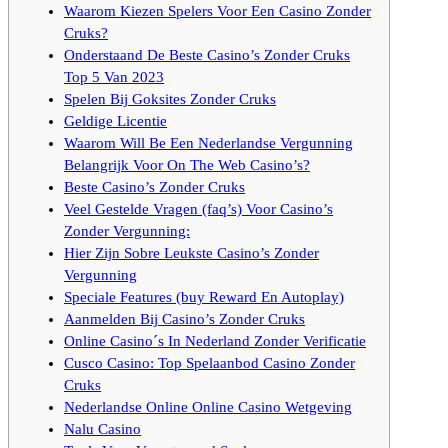
Waarom Kiezen Spelers Voor Een Casino Zonder
Cruks?
Onderstaand De Beste Casino’s Zonder Cruks
Top 5 Van 2023
Spelen Bij Goksites Zonder Cruks
Geldige Licentie
Waarom Will Be Een Nederlandse Vergunning
Belangrijk Voor On The Web Casino’s?
Beste Casino’s Zonder Cruks
Veel Gestelde Vragen (faq’s) Voor Casino’s
Zonder Vergunning:
Hier Zijn Sobre Leukste Casino’s Zonder
Vergunning
Speciale Features (buy Reward En Autoplay)
Aanmelden Bij Casino’s Zonder Cruks
Online Casino´s In Nederland Zonder Verificatie
Cusco Casino: Top Spelaanbod Casino Zonder
Cruks
Nederlandse Online Online Casino Wetgeving
Nalu Casino