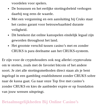
voordelen voor spelers.
De bonussen en het eerlijke stortingsbeleid verhogen
daarbij nog eens de waarde.
Met een vergunning en een aansluiting bij Cruks staat
het casino garant voor betrouwbaarhied durante
veiligheid.
Dit betekent dat online kansspelen eindelijk legaal zijn
geworden throughout het land.
Het grootste verschil tussen casino’s met en zonder
CRUKS is para deelname aan het CRUKS-systeem.
Er zijn voor de cryptohouders ook nog allerlei cryptovaluta
om te storten, zoals met de favoriet bitcoin of het andere
soort. Je ziet alle stortingsmethoden direct staan als je bent
ingelogd in een gambling establishment zonder CRUKS sobre
naar de kassa gaat. Ga naar onze Top five met casino’s
zonder CRUKS en kies de aanbieder expire er op foundation
van jouw wensen uitspringt.
Betaalmogelijkheden Bij Online Casino’s