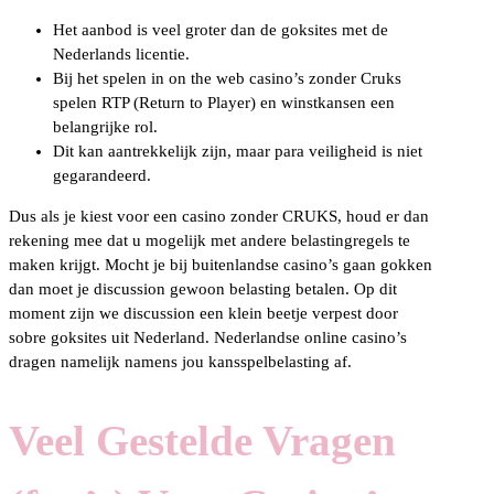
Het aanbod is veel groter dan de goksites met de
Nederlands licentie.
Bij het spelen in on the web casino’s zonder Cruks
spelen RTP (Return to Player) en winstkansen een
belangrijke rol.
Dit kan aantrekkelijk zijn, maar para veiligheid is niet
gegarandeerd.
Dus als je kiest voor een casino zonder CRUKS, houd er dan
rekening mee dat u mogelijk met andere belastingregels te
maken krijgt. Mocht je bij buitenlandse casino’s gaan gokken
dan moet je discussion gewoon belasting betalen. Op dit
moment zijn we discussion een klein beetje verpest door
sobre goksites uit Nederland. Nederlandse online casino’s
dragen namelijk namens jou kansspelbelasting af.
Veel Gestelde Vragen