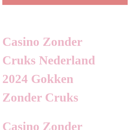
Casino Zonder
Cruks Nederland
2024 Gokken
Zonder Cruks
Casino Zonder