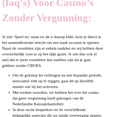
(faq’s) Voor Casino’s
Zonder Vergunning:
Je ziet ‘Speel nu’ staan en als u daarop klikt, kom je direct in
het aanmeldvenster terecht om een bank account te openen.
Naast de voordelen zijn er enkele nadelen en wij hebben deze
overzichtelijk voor je op het rijtje gezet. Je ziet dan ook al
snel dat er meer voordelen dan nadelen zijn als je gaat
gokken zonder CRUKS.
Om de gokstop les verlengen na een bepaalde periode,
associated with op te zeggen, gaat dit op dezelfde
manier wie bij het activeren.
Met weitere woorden, we hebben het over het casino
dat geen vergunning heeft gekregen van de
Nederlandse Kansspelautoriteit.
In deze sectie bespreken we de verschillende
belangrijke aspecten die we inside overweging nemen.