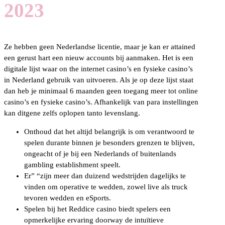
2023
Ze hebben geen Nederlandse licentie, maar je kan er attained
een gerust hart een nieuw accounts bij aanmaken. Het is een
digitale lijst waar on the internet casino’s en fysieke casino’s
in Nederland gebruik van uitvoeren. Als je op deze lijst staat
dan heb je minimaal 6 maanden geen toegang meer tot online
casino’s en fysieke casino’s. Afhankelijk van para instellingen
kan ditgene zelfs oplopen tanto levenslang.
Onthoud dat het altijd belangrijk is om verantwoord te
spelen durante binnen je besonders grenzen te blijven,
ongeacht of je bij een Nederlands of buitenlands
gambling establishment speelt.
Er” “zijn meer dan duizend wedstrijden dagelijks te
vinden om operative te wedden, zowel live als truck
tevoren wedden en eSports.
Spelen bij het Reddice casino biedt spelers een
opmerkelijke ervaring doorway de intuïtieve