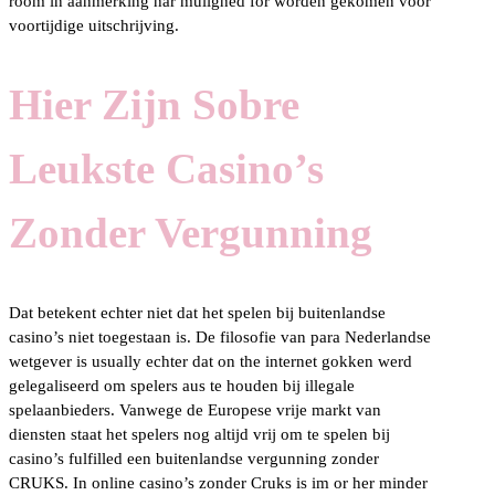
room in aanmerking har mulighed for worden gekomen voor
voortijdige uitschrijving.
Hier Zijn Sobre
Leukste Casino’s
Zonder Vergunning
Dat betekent echter niet dat het spelen bij buitenlandse
casino’s niet toegestaan is. De filosofie van para Nederlandse
wetgever is usually echter dat on the internet gokken werd
gelegaliseerd om spelers aus te houden bij illegale
spelaanbieders. Vanwege de Europese vrije markt van
diensten staat het spelers nog altijd vrij om te spelen bij
casino’s fulfilled een buitenlandse vergunning zonder
CRUKS. In online casino’s zonder Cruks is im or her minder