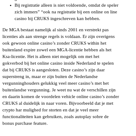
Bij registratie alleen is niet voldoende, omdat de speler
zich immers” “ook na registratie bij een online on line
casino bij CRUKS ingeschreven kan hebben.
De MGA bestaat namelijk al sinds 2001 en verstrekt pas
licenties als aan strenge regels is voldaan. Er zijn overigens
ook gewoon online casino’s zonder CRUKS within het
buitenland expire zowel een MGA-licentie hebben als het
Ksa-licentie. Het is alleen niet mogelijk om met het
gokverbod bij het online casino inside Nederland te spelen
dat bij CRUKS is aangesloten. Deze casino’s zijn daar
superstreng in, maar er zijn buiten de Nederlandse
vergunninghouders gelukkig veel meer casino’s met het
buitenlandse vergunning. Je weet nu wat de verschillen zijn
en daarin komen de voordelen vehicle online casino’s zonder
CRUKS al duidelijk in naar voren. Bijvoorbeeld dat je met
crypto har mulighed for storten en dat je veel meer
functionaliteiten kan gebruiken, zoals autoplay sobre de
bonus purchase feature.