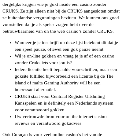
dergelijks krijgen wie je gokt inside een casino zonder
CRUKS. Ze zijn alleen niet bij de CRUKS aangesloten omdat
ze buitenlandse vergunningen bezitten. We kunnen ons goed
voorstellen dat je als speler vragen hebt over de
betrouwbaarheid van on the web casino’s zonder CRUKS.
Wanneer je je inschrijft op deze lijst betekent dit dat je
een speel pauze, oftewel een gok pauze neemt.
Wil je on-line gokken en vraag je je af of een casino
zonder Cruks iets voor jou is?
Iedere licentie heeft bepaalde voorschriften, maar een
goksite fulfilled bijvoorbeeld een licentie bij de The
island of malta Gaming Authority will be een
interessant alternatief.
CRUKS staat voor Centraal Register Uitsluiting
Kansspelen en is definitely een Nederlands systeem
voor verantwoord gokken.
Uw vertrouwde bron voor on the internet casino
reviews en verantwoord gokadvies.
Ook Curaçao is voor veel online casino’s het van de