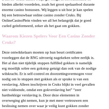
bieden allerlei voordelen, zoals het groot spelaanbod durante
enorme casino bonussen. Wij leggen u uit hoe je kan spelen
bij een betrouwbaar online casino zonder Cruks. Bij
OnlineCasinoPlein vinden we all het belangrijk dat je goed
curled geïnformeerd, zeker als het gaat om gokken.
Waarom Kiezen Spelers Voor Een Casino Zonder
Cruks?
Deze ontwikkelaars moeten op hun beurt certificaten
voorleggen dat de RNG uitvoerig nagekeken sobre eerlijk is.
Het al dan niet tijdelijk stoppen fulfilled gokken is namelijk
erg moeilijk sobre een gokstop getuigt dan ook van de nodige
wilskracht. Er is self-control en doorzettingsvermogen voor
nodig om lo stoppen met gokken als er sprake is van een
verslaving. Alleen inschrijven in Cruks blijkt in veel gevallen
niet voldoende, omdat een gokverslaving het” “zeer
hardnekkige verslaving is. Door deze elementen in
overweging ght nemen, kun je met meer vertrouwen een
beslissing nemen over waar je veilig kunt gokken zonder