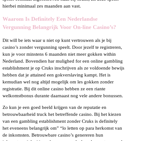
hierbei minimaal zes maanden aan vast.
Waarom Is Definitely Een Nederlandse
Vergunning Belangrijk Voor On-line Casino’s?
Dit will be iets waar u niet op kunt vertrouwen als je bij
casino’s zonder vergunning speelt. Door jezelf te registreren,
kun je voor minstens 6 maanden niet meer gokken within
Nederland. Bovendien har mulighed for een online gambling
establishment je op Cruks inschrijven als ze voldoende bewijs
hebben dat je attained een gokverslaving kampt. Het is
kemudian wel nog altijd mogelijk om les gokken zonder
registratie. Bij dit online casino hebben ze een riante
welkomstbonus durante daarnaast nog vele andere bonussen.
Zo kun je een goed beeld krijgen van de reputatie en
betrouwbaarheid truck het betreffende casino. Bij het kiezen
van een gambling establishment zonder Cruks is definitely
het eveneens belangrijk om” “lo letten op para herkomst van
de inkomsten. Betrouwbare casino’s genereren hun