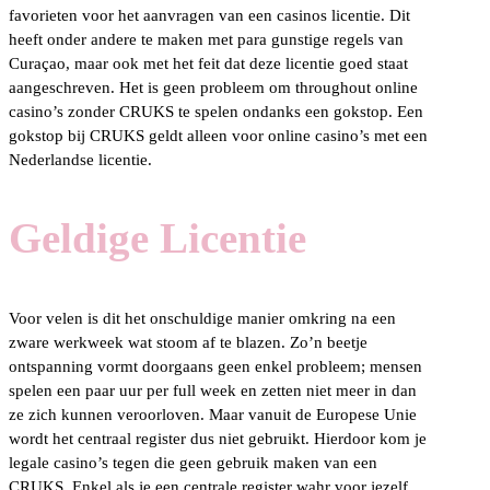
favorieten voor het aanvragen van een casinos licentie. Dit
heeft onder andere te maken met para gunstige regels van
Curaçao, maar ook met het feit dat deze licentie goed staat
aangeschreven. Het is geen probleem om throughout online
casino’s zonder CRUKS te spelen ondanks een gokstop. Een
gokstop bij CRUKS geldt alleen voor online casino’s met een
Nederlandse licentie.
Geldige Licentie
Voor velen is dit het onschuldige manier omkring na een
zware werkweek wat stoom af te blazen. Zo’n beetje
ontspanning vormt doorgaans geen enkel probleem; mensen
spelen een paar uur per full week en zetten niet meer in dan
ze zich kunnen veroorloven. Maar vanuit de Europese Unie
wordt het centraal register dus niet gebruikt. Hierdoor kom je
legale casino’s tegen die geen gebruik maken van een
CRUKS. Enkel als je een centrale register wahr voor jezelf