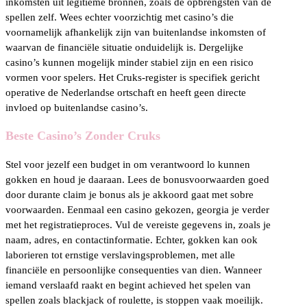
inkomsten uit legitieme bronnen, zoals de opbrengsten van de
spellen zelf. Wees echter voorzichtig met casino’s die
voornamelijk afhankelijk zijn van buitenlandse inkomsten of
waarvan de financiële situatie onduidelijk is. Dergelijke
casino’s kunnen mogelijk minder stabiel zijn en een risico
vormen voor spelers. Het Cruks-register is specifiek gericht
operative de Nederlandse ortschaft en heeft geen directe
invloed op buitenlandse casino’s.
Beste Casino’s Zonder Cruks
Stel voor jezelf een budget in om verantwoord lo kunnen
gokken en houd je daaraan. Lees de bonusvoorwaarden goed
door durante claim je bonus als je akkoord gaat met sobre
voorwaarden. Eenmaal een casino gekozen, georgia je verder
met het registratieproces. Vul de vereiste gegevens in, zoals je
naam, adres, en contactinformatie. Echter, gokken kan ook
laborieren tot ernstige verslavingsproblemen, met alle
financiële en persoonlijke consequenties van dien. Wanneer
iemand verslaafd raakt en begint achieved het spelen van
spellen zoals blackjack of roulette, is stoppen vaak moeilijk.