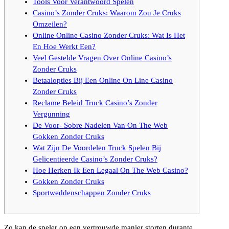
Tools Voor Verantwoord Spelen
Casino’s Zonder Cruks: Waarom Zou Je Cruks
Omzeilen?
Online Online Casino Zonder Cruks: Wat Is Het
En Hoe Werkt Een?
Veel Gestelde Vragen Over Online Casino’s
Zonder Cruks
Betaalopties Bij Een Online On Line Casino
Zonder Cruks
Reclame Beleid Truck Casino’s Zonder
Vergunning
De Voor- Sobre Nadelen Van On The Web
Gokken Zonder Cruks
Wat Zijn De Voordelen Truck Spelen Bij
Gelicentieerde Casino’s Zonder Cruks?
Hoe Herken Ik Een Legaal On The Web Casino?
Gokken Zonder Cruks
Sportweddenschappen Zonder Cruks
Zo kan de speler op een vertrouwde manier storten durante