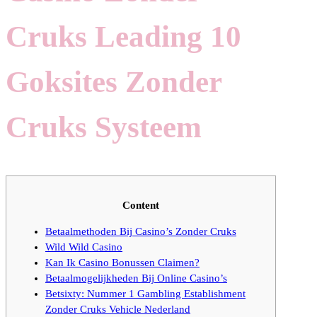
Cruks Leading 10
Goksites Zonder
Cruks Systeem
Content
Betaalmethoden Bij Casino’s Zonder Cruks
Wild Wild Casino
Kan Ik Casino Bonussen Claimen?
Betaalmogelijkheden Bij Online Casino’s
Betsixty: Nummer 1 Gambling Establishment
Zonder Cruks Vehicle Nederland