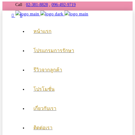
Call :
02-381-8828
,
096-492-9719
หน้าแรก
โปรแกรมการรักษา
รีวิวจากลูกค้า
โปรโมชั่น
เกี่ยวกับเรา
ติดต่อเรา