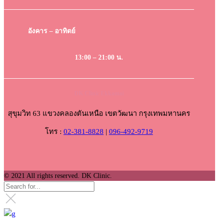
อังคาร – อาทิตย์
13:00 – 21:00 น.
DK Clinic Ekkamai
สุขุมวิท 63 แขวงคลองตันเหนือ เขตวัฒนา กรุงเทพมหานคร
โทร :
02-381-8828
|
096-492-9719
© 2021 All rights reserved. DK Clinic.