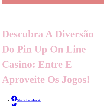
Descubra A Diversão
Do Pin Up On Line
Casino: Entre E
Aproveite Os Jogos!
Share Facebook