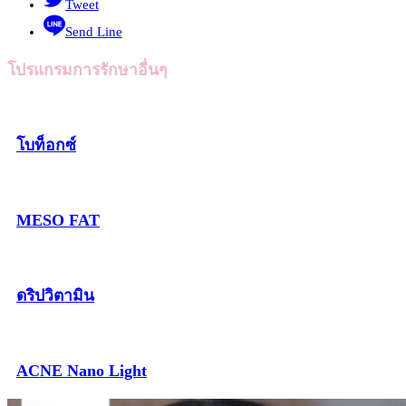
Tweet
Send Line
โปรแกรมการรักษาอื่นๆ
โบท็อกซ์
MESO FAT
ดริปวิตามิน
ACNE Nano Light