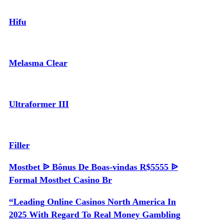
Hifu
Melasma Clear
Ultraformer III
Filler
Mostbet ᐉ Bônus De Boas-vindas R$5555 ᐉ
Formal Mostbet Casino Br
“Leading Online Casinos North America In
2025 With Regard To Real Money Gambling