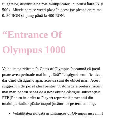
fulgerelor, distribuie pe role multiplicatorii cuprinși între 2x și
500x. Mizele care se weed plasa în acest joc pleacă entre ma
0. 80 RON și ajung până la 400 RON.
“Entrance Of
Olympus 1000
Volatilitatea ridicată în Gates of Olympus înseamnă că jocul
poate avea perioade mai lungi fără” “câștiguri semnificative,
dar când câștigurile apar, acestea sunt de obicei mari. Acest
suggestion de joc el ideal pentru jucătorii care preferă riscuri
mai mari pentru șansa de a new obține câștiguri substanțiale.
RTP (Return in order to Player) reprezintă procentul din
totalul pariurilor plătite înapoi jucătorilor pe termen lung.
Volatilitatea ridicată în Entrances of Olympus înseamnă