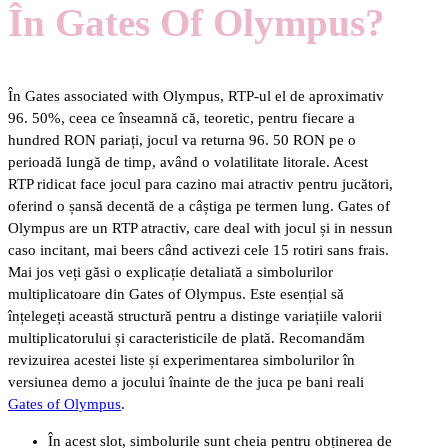
În Gates Of Olympus?
În Gates associated with Olympus, RTP-ul el de aproximativ
96. 50%, ceea ce înseamnă că, teoretic, pentru fiecare a
hundred RON pariați, jocul va returna 96. 50 RON pe o
perioadă lungă de timp, având o volatilitate litorale. Acest
RTP ridicat face jocul para cazino mai atractiv pentru jucători,
oferind o șansă decentă de a câștiga pe termen lung. Gates of
Olympus are un RTP atractiv, care deal with jocul și in nessun
caso incitant, mai beers când activezi cele 15 rotiri sans frais.
Mai jos veți găsi o explicație detaliată a simbolurilor
multiplicatoare din Gates of Olympus. Este esențial să
înțelegeți această structură pentru a distinge variațiile valorii
multiplicatorului și caracteristicile de plată. Recomandăm
revizuirea acestei liste și experimentarea simbolurilor în
versiunea demo a jocului înainte de the juca pe bani reali
Gates of Olympus
.
În acest slot, simbolurile sunt cheia pentru obținerea de