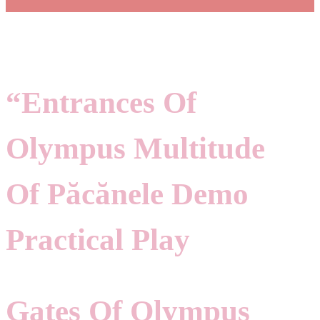
“Entrances Of
Olympus Multitude
Of Păcănele Demo
Practical Play
Gates Of Olympus