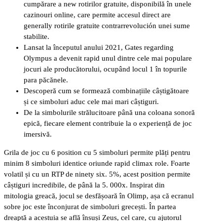
cumpărare a new rotirilor gratuite, disponibilă în unele
cazinouri online, care permite accesul direct are
generally rotirile gratuite contrarrevolución unei sume
stabilite.
Lansat la începutul anului 2021, Gates regarding
Olympus a devenit rapid unul dintre cele mai populare
jocuri ale producătorului, ocupând locul 1 în topurile
para păcănele.
Descoperă cum se formează combinațiile câștigătoare
și ce simboluri aduc cele mai mari câștiguri.
De la simbolurile strălucitoare până una coloana sonoră
epică, fiecare element contribuie la o experiență de joc
imersivă.
Grila de joc cu 6 position cu 5 simboluri permite plăți pentru
minim 8 simboluri identice oriunde rapid climax role. Foarte
volatil și cu un RTP de ninety six. 5%, acest position permite
câștiguri incredibile, de până la 5. 000x. Inspirat din
mitologia greacă, jocul se desfășoară în Olimp, așa că ecranul
sobre joc este înconjurat de simboluri grecești. În partea
dreaptă a acestuia se află însuși Zeus, cel care, cu ajutorul