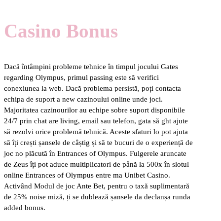
Casino Bonus
Dacă întâmpini probleme tehnice în timpul jocului Gates
regarding Olympus, primul passing este să verifici
conexiunea la web. Dacă problema persistă, poți contacta
echipa de suport a new cazinoului online unde joci.
Majoritatea cazinourilor au echipe sobre suport disponibile
24/7 prin chat are living, email sau telefon, gata să ght ajute
să rezolvi orice problemă tehnică. Aceste sfaturi lo pot ajuta
să îți crești șansele de câștig și să te bucuri de o experiență de
joc no plăcută în Entrances of Olympus. Fulgerele aruncate
de Zeus îți pot aduce multiplicatori de până la 500x în slotul
online Entrances of Olympus entre ma Unibet Casino.
Activând Modul de joc Ante Bet, pentru o taxă suplimentară
de 25% noise miză, ți se dublează șansele da declanșa runda
added bonus.