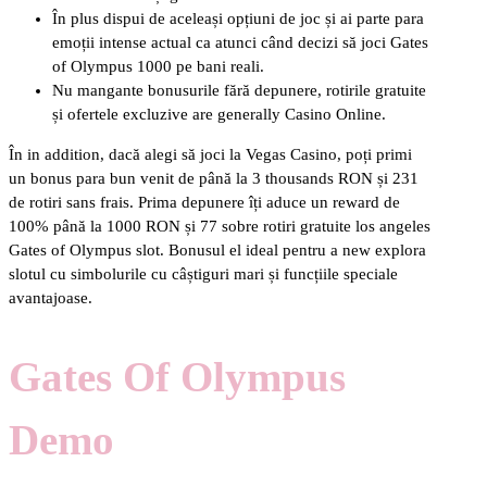
În plus dispui de aceleași opțiuni de joc și ai parte para
emoții intense actual ca atunci când decizi să joci Gates
of Olympus 1000 pe bani reali.
Nu mangante bonusurile fără depunere, rotirile gratuite
și ofertele excluzive are generally Casino Online.
În in addition, dacă alegi să joci la Vegas Casino, poți primi
un bonus para bun venit de până la 3 thousands RON și 231
de rotiri sans frais. Prima depunere îți aduce un reward de
100% până la 1000 RON și 77 sobre rotiri gratuite los angeles
Gates of Olympus slot. Bonusul el ideal pentru a new explora
slotul cu simbolurile cu câștiguri mari și funcțiile speciale
avantajoase.
Gates Of Olympus
Demo