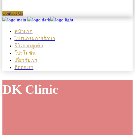
Contact Us
หน้าแรก
โปรแกรมการรักษา
รีวิวจากลูกค้า
โปรโมชั่น
เกี่ยวกับเรา
ติดต่อเรา
DK Clinic