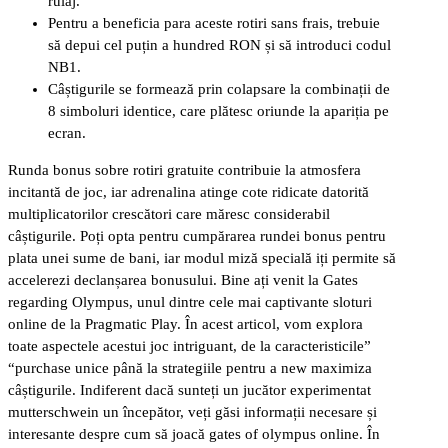
rulaj.
Pentru a beneficia para aceste rotiri sans frais, trebuie
să depui cel puțin a hundred RON și să introduci codul
NB1.
Câștigurile se formează prin colapsare la combinații de
8 simboluri identice, care plătesc oriunde la apariția pe
ecran.
Runda bonus sobre rotiri gratuite contribuie la atmosfera
incitantă de joc, iar adrenalina atinge cote ridicate datorită
multiplicatorilor crescători care măresc considerabil
câștigurile. Poți opta pentru cumpărarea rundei bonus pentru
plata unei sume de bani, iar modul miză specială iți permite să
accelerezi declanșarea bonusului. Bine ați venit la Gates
regarding Olympus, unul dintre cele mai captivante sloturi
online de la Pragmatic Play. În acest articol, vom explora
toate aspectele acestui joc intriguant, de la caracteristicile”
“purchase unice până la strategiile pentru a new maximiza
câștigurile. Indiferent dacă sunteți un jucător experimentat
mutterschwein un începător, veți găsi informații necesare și
interesante despre cum să joacă gates of olympus online. În