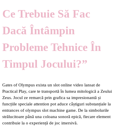
Ce Trebuie Să Fac
Dacă Întâmpin
Probleme Tehnice În
Timpul Jocului?”
Gates of Olympus exista un slot online video lansat de
Practical Play, care te transportă în lumea mitologică a Zeului
Zeus. Jocul ze remarcă prin grafica sa impresionantă și
funcțiile speciale attention pot aduce câștiguri substanțiale la
entrances of olympus slot machine game. De la simbolurile
strălucitoare până una coloana sonoră epică, fiecare element
contribuie la o experiență de joc imersivă.