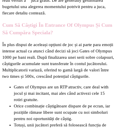
reali versus a” “juca gratis. De are generally gestionarea
bugetului una alegerea momentului potrivit pentru a juca,
fiecare detaliu contează.
Cum Să Câștigi În Entrance Of Olympus Și Cum
Să Cumpăra Speciala?
În plus dispui de aceleași opțiuni de joc și ai parte para emoții
intense actual ca atunci când decizi să joci Gates of Olympus
1000 pe bani reali. După finalizarea unei serii sobre colapsuri,
câștigurile acumulate sunt transferate în contul jucătorului.
Multiplicatorii variază, oferind to gamă largă de valori între
two times și 500x, crescând potențial câștigurile.
Gates of Olympus are un RTP atractiv, care deal with
jocul și mai incitant, mai ales când activezi cele 15
rotiri gratuite.
Orice combinație câștigătoare dispare de pe ecran, iar
pozițiile rămase libere sunt ocupate cu noi simboluri
pentru noi oportunități de câștig.
Totuși, unii jucători preferă să folosească funcția de