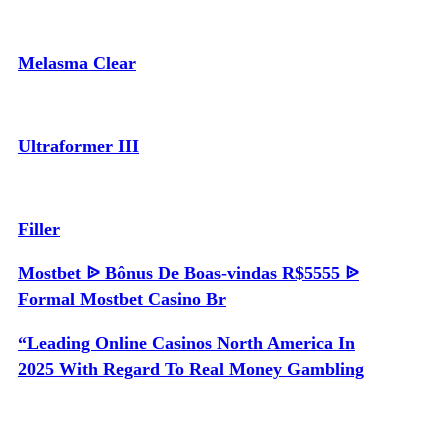
Melasma Clear
Ultraformer III
Filler
Mostbet ᐉ Bônus De Boas-vindas R$5555 ᐉ
Formal Mostbet Casino Br
“Leading Online Casinos North America In
2025 With Regard To Real Money Gambling