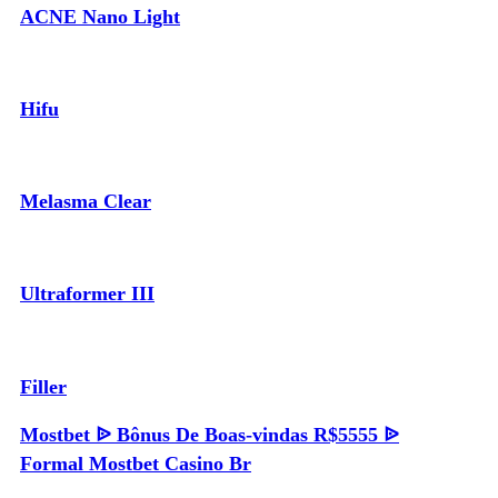
ACNE Nano Light
Hifu
Melasma Clear
Ultraformer III
Filler
Mostbet ᐉ Bônus De Boas-vindas R$5555 ᐉ
Formal Mostbet Casino Br