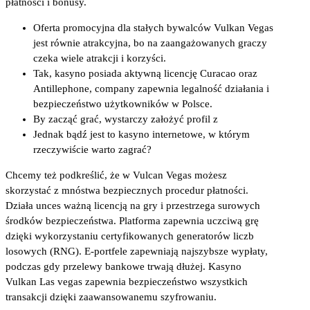
płatności i bonusy.
Oferta promocyjna dla stałych bywalców Vulkan Vegas
jest równie atrakcyjna, bo na zaangażowanych graczy
czeka wiele atrakcji i korzyści.
Tak, kasyno posiada aktywną licencję Curacao oraz
Antillephone, company zapewnia legalność działania i
bezpieczeństwo użytkowników w Polsce.
By zacząć grać, wystarczy założyć profil z
Jednak bądź jest to kasyno internetowe, w którym
rzeczywiście warto zagrać?
Chcemy też podkreślić, że w Vulcan Vegas możesz
skorzystać z mnóstwa bezpiecznych procedur płatności.
Działa unces ważną licencją na gry i przestrzega surowych
środków bezpieczeństwa. Platforma zapewnia uczciwą grę
dzięki wykorzystaniu certyfikowanych generatorów liczb
losowych (RNG). E-portfele zapewniają najszybsze wypłaty,
podczas gdy przelewy bankowe trwają dłużej. Kasyno
Vulkan Las vegas zapewnia bezpieczeństwo wszystkich
transakcji dzięki zaawansowanemu szyfrowaniu.