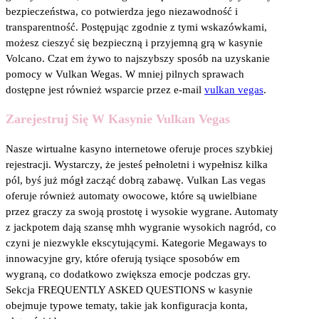
bezpieczeństwa, co potwierdza jego niezawodność i
transparentność. Postępując zgodnie z tymi wskazówkami,
możesz cieszyć się bezpieczną i przyjemną grą w kasynie
Volcano. Czat em żywo to najszybszy sposób na uzyskanie
pomocy w Vulkan Wegas. W mniej pilnych sprawach
dostępne jest również wsparcie przez e-mail
vulkan vegas
.
Zarejestruj Się W Kasynie Vulkan Vegas
Nasze wirtualne kasyno internetowe oferuje proces szybkiej
rejestracji. Wystarczy, że jesteś pełnoletni i wypełnisz kilka
pól, byś już mógł zacząć dobrą zabawę. Vulkan Las vegas
oferuje również automaty owocowe, które są uwielbiane
przez graczy za swoją prostotę i wysokie wygrane. Automaty
z jackpotem dają szansę mhh wygranie wysokich nagród, co
czyni je niezwykle ekscytującymi. Kategorie Megaways to
innowacyjne gry, które oferują tysiące sposobów em
wygraną, co dodatkowo zwiększa emocje podczas gry.
Sekcja FREQUENTLY ASKED QUESTIONS w kasynie
obejmuje typowe tematy, takie jak konfiguracja konta,