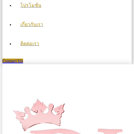
โปรโมชั่น
เกี่ยวกับเรา
ติดต่อเรา
Contact Us