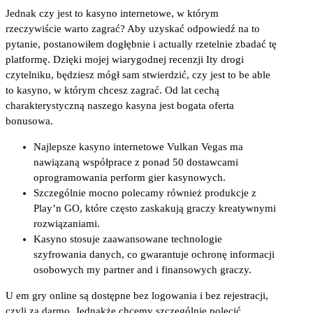
Jednak czy jest to kasyno internetowe, w którym
rzeczywiście warto zagrać? Aby uzyskać odpowiedź na to
pytanie, postanowiłem dogłębnie i actually rzetelnie zbadać tę
platformę. Dzięki mojej wiarygodnej recenzji Ity drogi
czytelniku, będziesz mógł sam stwierdzić, czy jest to be able
to kasyno, w którym chcesz zagrać. Od lat cechą
charakterystyczną naszego kasyna jest bogata oferta
bonusowa.
Najlepsze kasyno internetowe Vulkan Vegas ma
nawiązaną współprace z ponad 50 dostawcami
oprogramowania perform gier kasynowych.
Szczególnie mocno polecamy również produkcje z
Play’n GO, które często zaskakują graczy kreatywnymi
rozwiązaniami.
Kasyno stosuje zaawansowane technologie
szyfrowania danych, co gwarantuje ochronę informacji
osobowych my partner and i finansowych graczy.
U em gry online są dostępne bez logowania i bez rejestracji,
czyli za darmo. Jednakże chcemy szczególnie polecić