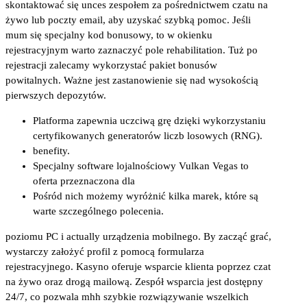
skontaktować się unces zespołem za pośrednictwem czatu na
żywo lub poczty email, aby uzyskać szybką pomoc. Jeśli
mum się specjalny kod bonusowy, to w okienku
rejestracyjnym warto zaznaczyć pole rehabilitation. Tuż po
rejestracji zalecamy wykorzystać pakiet bonusów
powitalnych. Ważne jest zastanowienie się nad wysokością
pierwszych depozytów.
Platforma zapewnia uczciwą grę dzięki wykorzystaniu
certyfikowanych generatorów liczb losowych (RNG).
benefity.
Specjalny software lojalnościowy Vulkan Vegas to
oferta przeznaczona dla
Pośród nich możemy wyróżnić kilka marek, które są
warte szczególnego polecenia.
poziomu PC i actually urządzenia mobilnego. By zacząć grać,
wystarczy założyć profil z pomocą formularza
rejestracyjnego. Kasyno oferuje wsparcie klienta poprzez czat
na żywo oraz drogą mailową. Zespół wsparcia jest dostępny
24/7, co pozwala mhh szybkie rozwiązywanie wszelkich