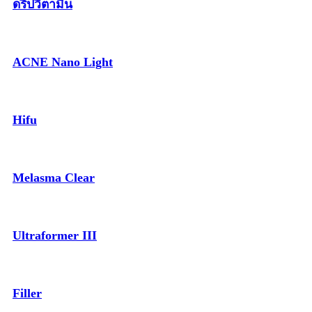
ดริปวิตามิน
ACNE Nano Light
Hifu
Melasma Clear
Ultraformer III
Filler