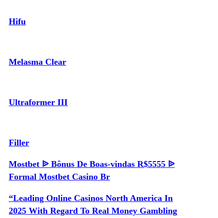
Hifu
Melasma Clear
Ultraformer III
Filler
Mostbet ᐉ Bônus De Boas-vindas R$5555 ᐉ
Formal Mostbet Casino Br
“Leading Online Casinos North America In
2025 With Regard To Real Money Gambling