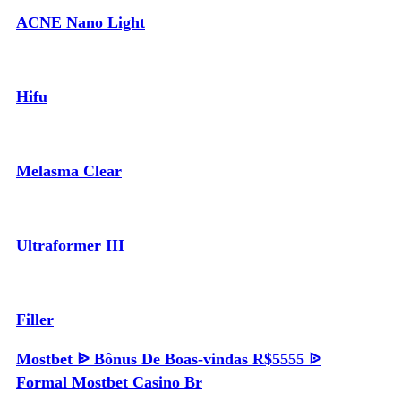
ACNE Nano Light
Hifu
Melasma Clear
Ultraformer III
Filler
Mostbet ᐉ Bônus De Boas-vindas R$5555 ᐉ
Formal Mostbet Casino Br