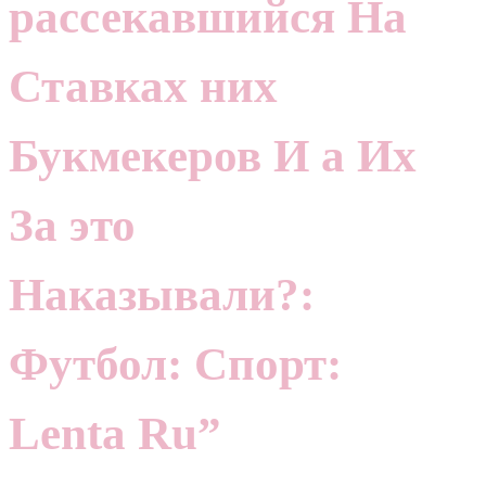
рассекавшийся На
Ставках них
Букмекеров И а Их
За это
Наказывали?:
Футбол: Спорт:
Lenta Ru”