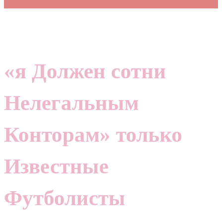
«я Должен сотни
Нелегальным
Конторам» только
Известные
Футболисты