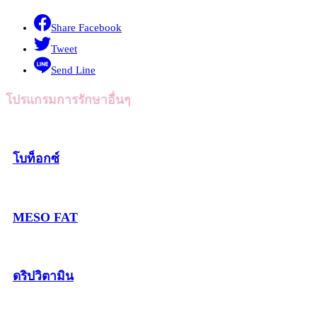
Share Facebook
Tweet
Send Line
โปรแกรมการรักษาอื่นๆ
โบท็อกซ์
MESO FAT
ดริปวิตามิน