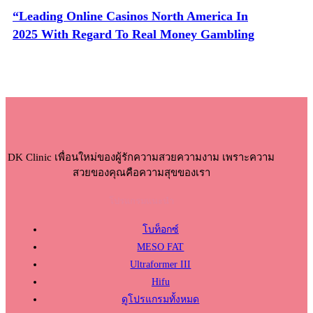
“Leading Online Casinos North America In
2025 With Regard To Real Money Gambling
DK Clinic เพื่อนใหม่ของผู้รักความสวยความงาม เพราะความ
สวยของคุณคือความสุขของเรา
โปรแกรมแนะนำ
โบท็อกซ์
MESO FAT
Ultraformer III
Hifu
ดูโปรแกรมทั้งหมด