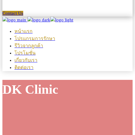
Contact Us
หน้าแรก
โปรแกรมการรักษา
รีวิวจากลูกค้า
โปรโมชั่น
เกี่ยวกับเรา
ติดต่อเรา
DK Clinic