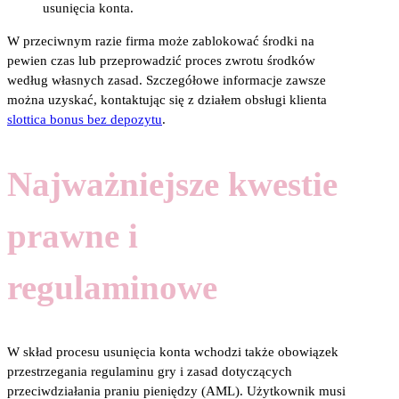
usunięcia konta.
W przeciwnym razie firma może zablokować środki na
pewien czas lub przeprowadzić proces zwrotu środków
według własnych zasad. Szczegółowe informacje zawsze
można uzyskać, kontaktując się z działem obsługi klienta
slottica bonus bez depozytu
.
Najważniejsze kwestie
prawne i
regulaminowe
W skład procesu usunięcia konta wchodzi także obowiązek
przestrzegania regulaminu gry i zasad dotyczących
przeciwdziałania praniu pieniędzy (AML). Użytkownik musi