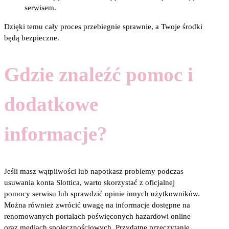
serwisem.
Dzięki temu cały proces przebiegnie sprawnie, a Twoje środki
będą bezpieczne.
Gdzie znaleźć pomoc i
dodatkowe
informacje?
Jeśli masz wątpliwości lub napotkasz problemy podczas
usuwania konta Slottica, warto skorzystać z oficjalnej
pomocy serwisu lub sprawdzić opinie innych użytkowników.
Można również zwrócić uwagę na informacje dostępne na
renomowanych portalach poświęconych hazardowi online
oraz mediach społecznościowych. Przydatne przeczytanie