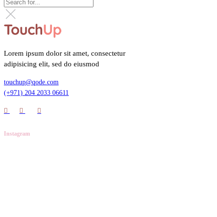
Lorem ipsum dolor sit amet, consectetur
adipisicing elit, sed do eiusmod
touchup@qode.com
(+971) 204 2033 06611
Instagram