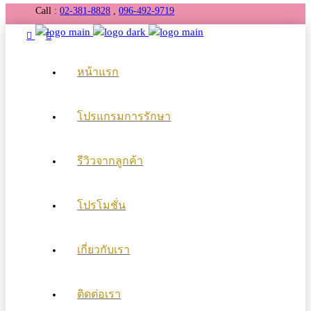
Call :
02-381-8828
,
096-492-9719
หน้าแรก
โปรแกรมการรักษา
รีวิวจากลูกค้า
โปรโมชั่น
เกี่ยวกับเรา
ติดต่อเรา