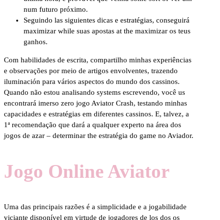
num futuro próximo.
Seguindo las siguientes dicas e estratégias, conseguirá
maximizar while suas apostas at the maximizar os teus
ganhos.
Com habilidades de escrita, compartilho minhas experiências
e observações por meio de artigos envolventes, trazendo
iluminación para vários aspectos do mundo dos cassinos.
Quando não estou analisando systems escrevendo, você us
encontrará imerso zero jogo Aviator Crash, testando minhas
capacidades e estratégias em diferentes cassinos. E, talvez, a
1ª recomendação que dará a qualquer experto na área dos
jogos de azar – determinar the estratégia do game no Aviador.
Jogo Online Aviator
Uma das principais razões é a simplicidade e a jogabilidade
viciante disponível em virtude de jogadores de los dos os