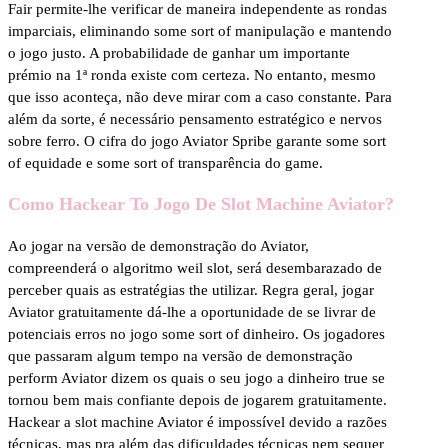
Fair permite-lhe verificar de maneira independente as rondas
imparciais, eliminando some sort of manipulação e mantendo
o jogo justo. A probabilidade de ganhar um importante
prémio na 1ª ronda existe com certeza. No entanto, mesmo
que isso aconteça, não deve mirar com a caso constante. Para
além da sorte, é necessário pensamento estratégico e nervos
sobre ferro. O cifra do jogo Aviator Spribe garante some sort
of equidade e some sort of transparência do game.
Como Hackear To Jogo De Slot Machine Aviator?
Ao jogar na versão de demonstração do Aviator,
compreenderá o algoritmo weil slot, será desembarazado de
perceber quais as estratégias the utilizar. Regra geral, jogar
Aviator gratuitamente dá-lhe a oportunidade de se livrar de
potenciais erros no jogo some sort of dinheiro. Os jogadores
que passaram algum tempo na versão de demonstração
perform Aviator dizem os quais o seu jogo a dinheiro true se
tornou bem mais confiante depois de jogarem gratuitamente.
Hackear a slot machine Aviator é impossível devido a razões
técnicas, mas pra além das dificuldades técnicas nem sequer