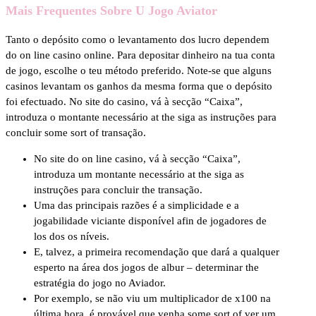
Mais Frequentes Sobre U Jogo Aviator
Tanto o depósito como o levantamento dos lucro dependem
do on line casino online. Para depositar dinheiro na tua conta
de jogo, escolhe o teu método preferido. Note-se que alguns
casinos levantam os ganhos da mesma forma que o depósito
foi efectuado. No site do casino, vá à secção “Caixa”,
introduza o montante necessário at the siga as instruções para
concluir some sort of transação.
No site do on line casino, vá à secção “Caixa”,
introduza um montante necessário at the siga as
instruções para concluir the transação.
Uma das principais razões é a simplicidade e a
jogabilidade viciante disponível afin de jogadores de
los dos os níveis.
E, talvez, a primeira recomendação que dará a qualquer
esperto na área dos jogos de albur – determinar the
estratégia do jogo no Aviador.
Por exemplo, se não viu um multiplicador de x100 na
última hora, é provável que venha some sort of ver um