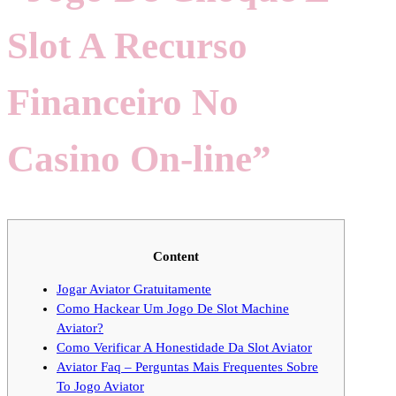
Slot A Recurso
Financeiro No
Casino On-line”
Content
Jogar Aviator Gratuitamente
Como Hackear Um Jogo De Slot Machine
Aviator?
Como Verificar A Honestidade Da Slot Aviator
Aviator Faq – Perguntas Mais Frequentes Sobre
To Jogo Aviator