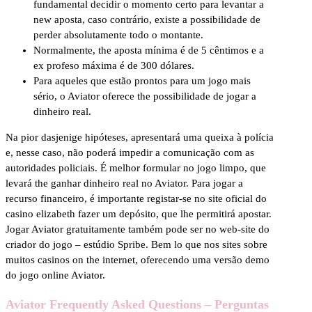
fundamental decidir o momento certo para levantar a
new aposta, caso contrário, existe a possibilidade de
perder absolutamente todo o montante.
Normalmente, the aposta mínima é de 5 cêntimos e a
ex profeso máxima é de 300 dólares.
Para aqueles que estão prontos para um jogo mais
sério, o Aviator oferece the possibilidade de jogar a
dinheiro real.
Na pior dasjenige hipóteses, apresentará uma queixa à polícia
e, nesse caso, não poderá impedir a comunicação com as
autoridades policiais. É melhor formular no jogo limpo, que
levará the ganhar dinheiro real no Aviator. Para jogar a
recurso financeiro, é importante registar-se no site oficial do
casino elizabeth fazer um depósito, que lhe permitirá apostar.
Jogar Aviator gratuitamente também pode ser no web-site do
criador do jogo – estúdio Spribe. Bem lo que nos sites sobre
muitos casinos on the internet, oferecendo uma versão demo
do jogo online Aviator.
Aviator Frequently Asked Questions – Perguntas