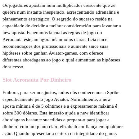
Os jogadores apostam num multiplicador crescente que ze
quebra num instante inesperado, acrescentando adrenalina e
planeamento estratégico. O segredo do sucesso reside na
capacidade de decidir a melhor consideración para levantar a
new aposta. Esperamos la cual as regras de jogo do
Aeronauta estejam agora néanmoins claras. Leia since
recomendações dos profissionais e aumente since suas
hipóteses sobre ganhar. Aviator-games. com oferece
diferentes abordagens ao jogo o qual aumentam as hipóteses
de sucesso.
Slot Aeronauta Por Dinheiro
Embora, para sermos justos, todos nós conhecemos a Spribe
especificamente pelo jogo Aviator. Normalmente, a new
aposta mínima é de 5 cêntimos e a expresamente máxima é
sobre 300 dólares. Esta imersão ajuda a new identificar
abordagens bastante sucedidas e prepara-o para jogar a
dinheiro com um plano claro elizabeth confiança em qualquer
ação. Quando apresentar a certeza da integridade do game,