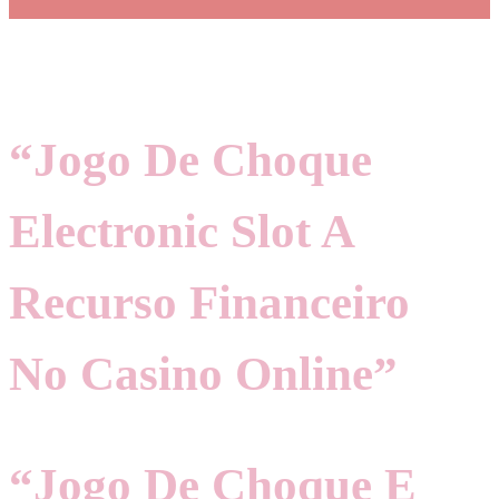
“Jogo De Choque
Electronic Slot A
Recurso Financeiro
No Casino Online”
“Jogo De Choque E