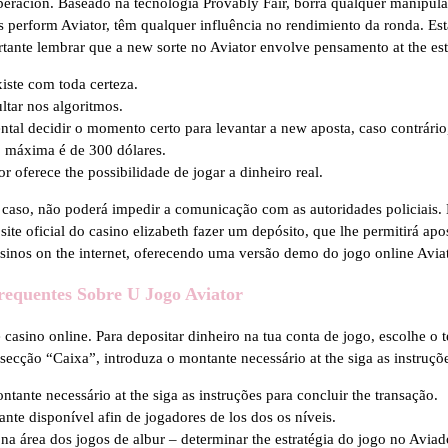
eracion. Baseado na tecnologia Provably Fair, borra qualquer manipul
s perform Aviator, têm qualquer influência no rendimiento da ronda. Es
ante lembrar que a new sorte no Aviator envolve pensamento at the est
iste com toda certeza.
tar nos algoritmos.
ntal decidir o momento certo para levantar a new aposta, caso contrário
o máxima é de 300 dólares.
r oferece the possibilidade de jogar a dinheiro real.
e caso, não poderá impedir a comunicação com as autoridades policiais. 
o site oficial do casino elizabeth fazer um depósito, que lhe permitirá a
asinos on the internet, oferecendo uma versão demo do jogo online Aviat
requentes Sobre U Jogo Aviator
asino online. Para depositar dinheiro na tua conta de jogo, escolhe o 
ecção “Caixa”, introduza o montante necessário at the siga as instruçõe
tante necessário at the siga as instruções para concluir the transação.
ante disponível afin de jogadores de los dos os níveis.
na área dos jogos de albur – determinar the estratégia do jogo no Aviad