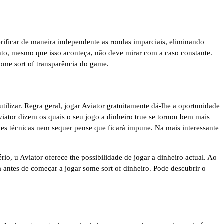
erificar de maneira independente as rondas imparciais, eliminando
nto, mesmo que isso aconteça, não deve mirar com a caso constante.
some sort of transparência do game.
ilizar. Regra geral, jogar Aviator gratuitamente dá-lhe a oportunidade
iator dizem os quais o seu jogo a dinheiro true se tornou bem mais
des técnicas nem sequer pense que ficará impune. Na mais interessante
, u Aviator oferece the possibilidade de jogar a dinheiro actual. Ao
 antes de começar a jogar some sort of dinheiro. Pode descubrir o