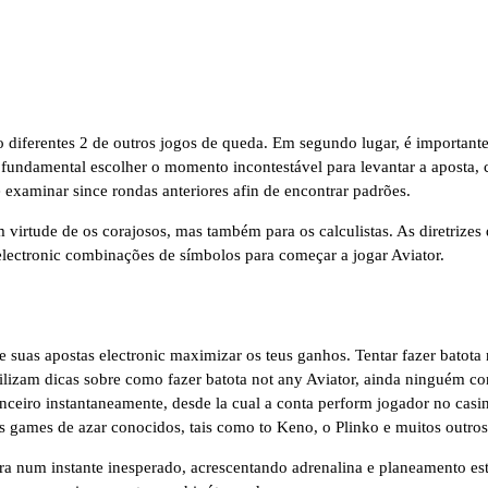
o diferentes 2 de outros jogos de queda. Em segundo lugar, é important
é fundamental escolher o momento incontestável para levantar a aposta, c
 examinar since rondas anteriores afin de encontrar padrões.
virtude de os corajosos, mas também para os calculistas. As diretrizes do
electronic combinações de símbolos para começar a jogar Aviator.
le suas apostas electronic maximizar os teus ganhos. Tentar fazer bato
ilizam dicas sobre como fazer batota not any Aviator, ainda ninguém con
anceiro instantaneamente, desde la cual a conta perform jogador no cas
os games de azar conocidos, tais como to Keno, o Plinko e muitos outro
a num instante inesperado, acrescentando adrenalina e planeamento est