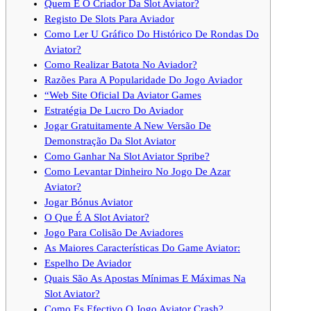
Quem É O Criador Da Slot Aviator?
Registo De Slots Para Aviador
Como Ler U Gráfico Do Histórico De Rondas Do
Aviator?
Como Realizar Batota No Aviador?
Razões Para A Popularidade Do Jogo Aviador
“Web Site Oficial Da Aviator Games
Estratégia De Lucro Do Aviador
Jogar Gratuitamente A New Versão De
Demonstração Da Slot Aviator
Como Ganhar Na Slot Aviator Spribe?
Como Levantar Dinheiro No Jogo De Azar
Aviator?
Jogar Bónus Aviator
O Que É A Slot Aviator?
Jogo Para Colisão De Aviadores
As Maiores Características Do Game Aviator:
Espelho De Aviador
Quais São As Apostas Mínimas E Máximas Na
Slot Aviator?
Como Es Efectivo O Jogo Aviator Crash?