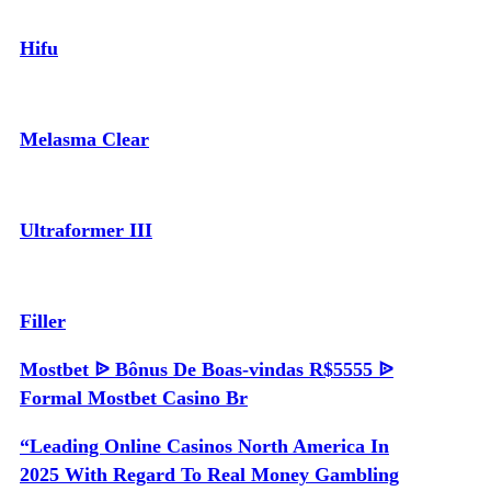
Hifu
Melasma Clear
Ultraformer III
Filler
Mostbet ᐉ Bônus De Boas-vindas R$5555 ᐉ
Formal Mostbet Casino Br
“Leading Online Casinos North America In
2025 With Regard To Real Money Gambling