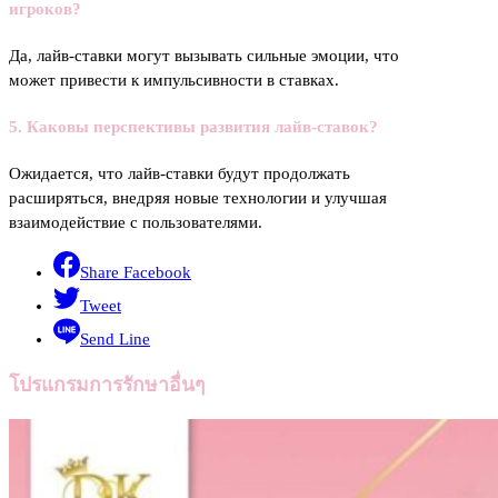
игроков?
Да, лайв-ставки могут вызывать сильные эмоции, что
может привести к импульсивности в ставках.
5. Каковы перспективы развития лайв-ставок?
Ожидается, что лайв-ставки будут продолжать
расширяться, внедряя новые технологии и улучшая
взаимодействие с пользователями.
Share Facebook
Tweet
Send Line
โปรแกรมการรักษาอื่นๆ