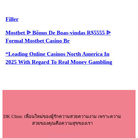
Filler
Mostbet ᐉ Bônus De Boas-vindas R$5555 ᐉ
Formal Mostbet Casino Br
“Leading Online Casinos North America In
2025 With Regard To Real Money Gambling
DK Clinic เพื่อนใหม่ของผู้รักความสวยความงาม เพราะความ
สวยของคุณคือความสุขของเรา
โปรแกรมแนะนำ