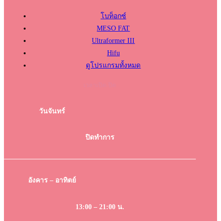
โบท็อกซ์
MESO FAT
Ultraformer III
Hifu
ดูโปรแกรมทั้งหมด
เวลาเปิด-ปิด
วันจันทร์
ปิดทำการ
อังคาร – อาทิตย์
13:00 – 21:00 น.