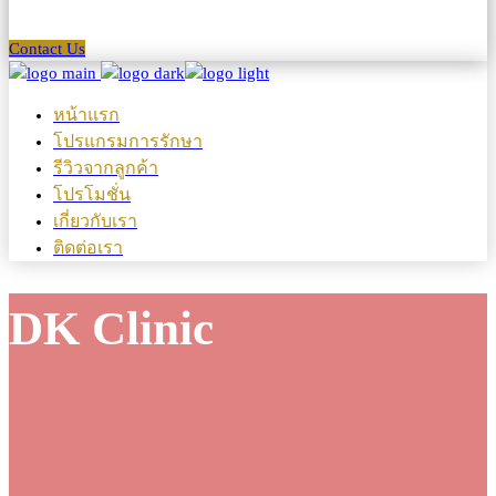
Contact Us
หน้าแรก
โปรแกรมการรักษา
รีวิวจากลูกค้า
โปรโมชั่น
เกี่ยวกับเรา
ติดต่อเรา
DK Clinic