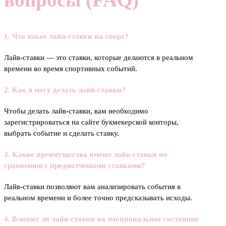
1. Что такое лайв-ставки на спорт?
Лайв-ставки — это ставки, которые делаются в реальном
времени во время спортивных событий.
2. Как я могу делать лайв-ставки?
Чтобы делать лайв-ставки, вам необходимо
зарегистрироваться на сайте букмекерской конторы,
выбрать событие и сделать ставку.
3. Какие преимущества имеют лайв-ставки по
сравнению с предматчевыми ставками?
Лайв-ставки позволяют вам анализировать события в
реальном времени и более точно предсказывать исходы.
4. Влияют ли лайв-ставки на эмоциональное состояние