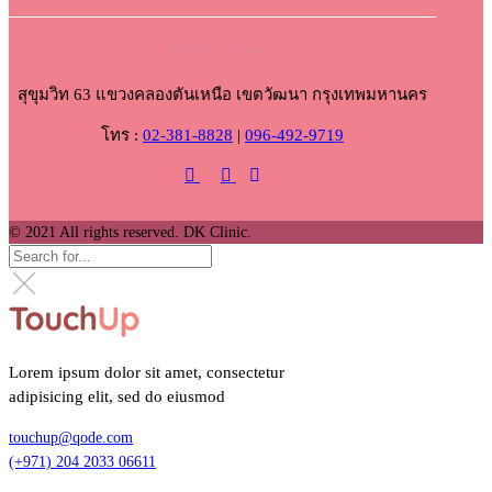
DK Clinic Ekkamai
สุขุมวิท 63 แขวงคลองตันเหนือ เขตวัฒนา กรุงเทพมหานคร
โทร :
02-381-8828
|
096-492-9719
© 2021 All rights reserved. DK Clinic.
Lorem ipsum dolor sit amet, consectetur
adipisicing elit, sed do eiusmod
touchup@qode.com
(+971) 204 2033 06611