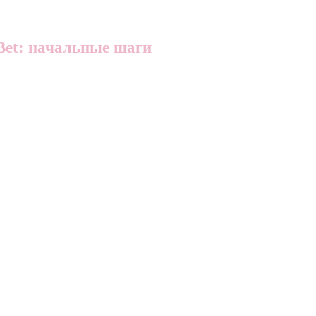
Bet: начальные шаги