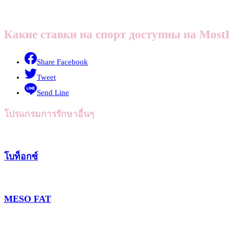
Какие ставки на спорт доступны на Most
Share Facebook
Tweet
Send Line
โปรแกรมการรักษาอื่นๆ
โบท็อกซ์
MESO FAT