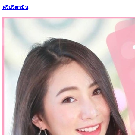
ดริปวิตามิน