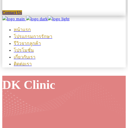
Contact Us
หน้าแรก
โปรแกรมการรักษา
รีวิวจากลูกค้า
โปรโมชั่น
เกี่ยวกับเรา
ติดต่อเรา
DK Clinic