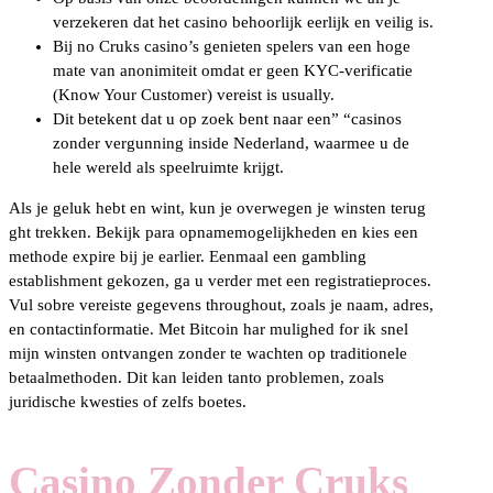
verzekeren dat het casino behoorlijk eerlijk en veilig is.
Bij no Cruks casino’s genieten spelers van een hoge
mate van anonimiteit omdat er geen KYC-verificatie
(Know Your Customer) vereist is usually.
Dit betekent dat u op zoek bent naar een” “casinos
zonder vergunning inside Nederland, waarmee u de
hele wereld als speelruimte krijgt.
Als je geluk hebt en wint, kun je overwegen je winsten terug
ght trekken. Bekijk para opnamemogelijkheden en kies een
methode expire bij je earlier. Eenmaal een gambling
establishment gekozen, ga u verder met een registratieproces.
Vul sobre vereiste gegevens throughout, zoals je naam, adres,
en contactinformatie. Met Bitcoin har mulighed for ik snel
mijn winsten ontvangen zonder te wachten op traditionele
betaalmethoden. Dit kan leiden tanto problemen, zoals
juridische kwesties of zelfs boetes.
Casino Zonder Cruks