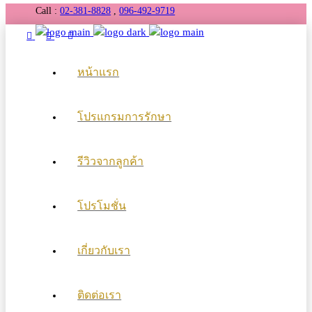
Call :
02-381-8828
,
096-492-9719
หน้าแรก
โปรแกรมการรักษา
รีวิวจากลูกค้า
โปรโมชั่น
เกี่ยวกับเรา
ติดต่อเรา