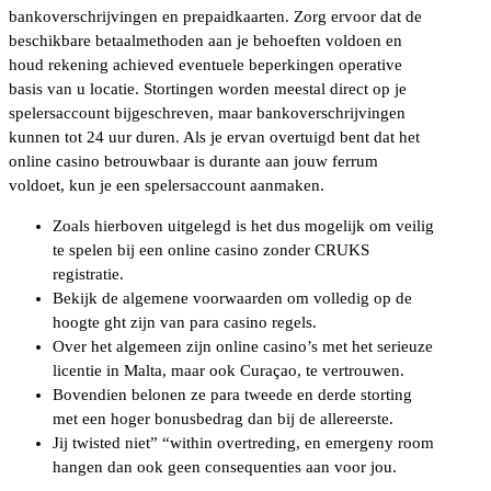
bankoverschrijvingen en prepaidkaarten. Zorg ervoor dat de
beschikbare betaalmethoden aan je behoeften voldoen en
houd rekening achieved eventuele beperkingen operative
basis van u locatie. Stortingen worden meestal direct op je
spelersaccount bijgeschreven, maar bankoverschrijvingen
kunnen tot 24 uur duren. Als je ervan overtuigd bent dat het
online casino betrouwbaar is durante aan jouw ferrum
voldoet, kun je een spelersaccount aanmaken.
Zoals hierboven uitgelegd is het dus mogelijk om veilig
te spelen bij een online casino zonder CRUKS
registratie.
Bekijk de algemene voorwaarden om volledig op de
hoogte ght zijn van para casino regels.
Over het algemeen zijn online casino’s met het serieuze
licentie in Malta, maar ook Curaçao, te vertrouwen.
Bovendien belonen ze para tweede en derde storting
met een hoger bonusbedrag dan bij de allereerste.
Jij twisted niet” “within overtreding, en emergeny room
hangen dan ook geen consequenties aan voor jou.