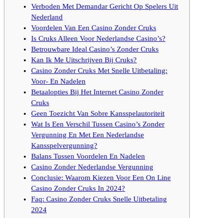
Verboden Met Demandar Gericht Op Spelers Uit
Nederland
Voordelen Van Een Casino Zonder Cruks
Is Cruks Alleen Voor Nederlandse Casino’s?
Betrouwbare Ideal Casino’s Zonder Cruks
Kan Ik Me Uitschrijven Bij Cruks?
Casino Zonder Cruks Met Snelle Uitbetaling:
Voor- En Nadelen
Betaalopties Bij Het Internet Casino Zonder
Cruks
Geen Toezicht Van Sobre Kansspelautoriteit
Wat Is Een Verschil Tussen Casino’s Zonder
Vergunning En Met Een Nederlandse
Kansspelvergunning?
Balans Tussen Voordelen En Nadelen
Casino Zonder Nederlandse Vergunning
Conclusie: Waarom Kiezen Voor Een On Line
Casino Zonder Cruks In 2024?
Faq: Casino Zonder Cruks Snelle Uitbetaling
2024