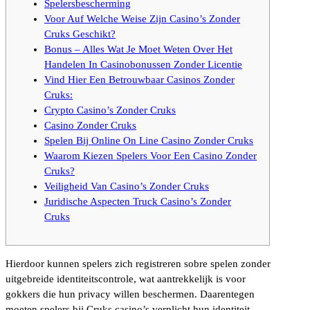
Spelersbescherming
Voor Auf Welche Weise Zijn Casino’s Zonder
Cruks Geschikt?
Bonus – Alles Wat Je Moet Weten Over Het
Handelen In Casinobonussen Zonder Licentie
Vind Hier Een Betrouwbaar Casinos Zonder
Cruks:
Crypto Casino’s Zonder Cruks
Casino Zonder Cruks
Spelen Bij Online On Line Casino Zonder Cruks
Waarom Kiezen Spelers Voor Een Casino Zonder
Cruks?
Veiligheid Van Casino’s Zonder Cruks
Juridische Aspecten Truck Casino’s Zonder
Cruks
Hierdoor kunnen spelers zich registreren sobre spelen zonder
uitgebreide identiteitscontrole, wat aantrekkelijk is voor
gokkers die hun privacy willen beschermen. Daarentegen
moeten spelers bij Cruks casino’s verplicht hun identiteit