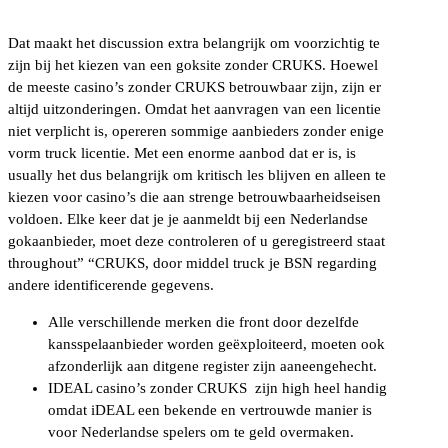
Dat maakt het discussion extra belangrijk om voorzichtig te
zijn bij het kiezen van een goksite zonder CRUKS. Hoewel
de meeste casino’s zonder CRUKS betrouwbaar zijn, zijn er
altijd uitzonderingen. Omdat het aanvragen van een licentie
niet verplicht is, opereren sommige aanbieders zonder enige
vorm truck licentie. Met een enorme aanbod dat er is, is
usually het dus belangrijk om kritisch les blijven en alleen te
kiezen voor casino’s die aan strenge betrouwbaarheidseisen
voldoen. Elke keer dat je je aanmeldt bij een Nederlandse
gokaanbieder, moet deze controleren of u geregistreerd staat
throughout” “CRUKS, door middel truck je BSN regarding
andere identificerende gegevens.
Alle verschillende merken die front door dezelfde
kansspelaanbieder worden geëxploiteerd, moeten ook
afzonderlijk aan ditgene register zijn aaneengehecht.
IDEAL casino’s zonder CRUKS zijn high heel handig
omdat iDEAL een bekende en vertrouwde manier is
voor Nederlandse spelers om te geld overmaken.