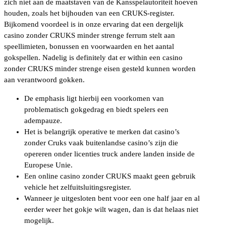
zich niet aan de maatstaven van de Kansspelautoriteit hoeven
houden, zoals het bijhouden van een CRUKS-register.
Bijkomend voordeel is in onze ervaring dat een dergelijk
casino zonder CRUKS minder strenge ferrum stelt aan
speellimieten, bonussen en voorwaarden en het aantal
gokspellen. Nadelig is definitely dat er within een casino
zonder CRUKS minder strenge eisen gesteld kunnen worden
aan verantwoord gokken.
De emphasis ligt hierbij een voorkomen van
problematisch gokgedrag en biedt spelers een
adempauze.
Het is belangrijk operative te merken dat casino’s
zonder Cruks vaak buitenlandse casino’s zijn die
opereren onder licenties truck andere landen inside de
Europese Unie.
Een online casino zonder CRUKS maakt geen gebruik
vehicle het zelfuitsluitingsregister.
Wanneer je uitgesloten bent voor een one half jaar en al
eerder weer het gokje wilt wagen, dan is dat helaas niet
mogelijk.