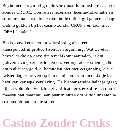
Begin met een grondig onderzoek naar betrouwbare casino’s
zonder CRUKS. Controleer recensies, licentie-informatie en
sobre reputatie van het casino in de online gokgemeenschap.
Online gokken bij het casino zonder CRUKS en toch met
iDEAL betalen?
Het is jouw keuze en jouw beslissing als u een
kansspelbedrijf probeert zonder vergunning. Wat we elke
bezoeker die op onze site terechtkomt aanraden, is om
gokverslaving serieus te nemen. Vermijd alle soorten spellen
om realistisch geld, al kemudian niet met vergunning, als je
twisted ingeschreven op Cruks. nl en/of vermoedt dat je last
hebt van kansspelverslaving. De klantenservice helpt je graag
bij het voltooien vehicle het verificatieproces sobre het duurt
meestal niet meer lalu een paar minuten om je documenten te
scannen durante op te sturen.
Casino Zonder Cruks