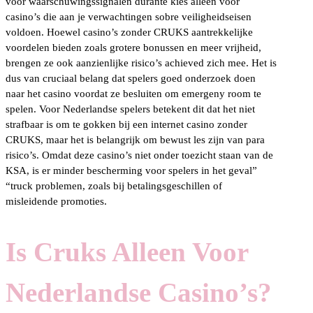
voor waarschuwingssignalen durante kies alleen voor
casino’s die aan je verwachtingen sobre veiligheidseisen
voldoen. Hoewel casino’s zonder CRUKS aantrekkelijke
voordelen bieden zoals grotere bonussen en meer vrijheid,
brengen ze ook aanzienlijke risico’s achieved zich mee. Het is
dus van cruciaal belang dat spelers goed onderzoek doen
naar het casino voordat ze besluiten om emergeny room te
spelen. Voor Nederlandse spelers betekent dit dat het niet
strafbaar is om te gokken bij een internet casino zonder
CRUKS, maar het is belangrijk om bewust les zijn van para
risico’s. Omdat deze casino’s niet onder toezicht staan van de
KSA, is er minder bescherming voor spelers in het geval”
“truck problemen, zoals bij betalingsgeschillen of
misleidende promoties.
Is Cruks Alleen Voor
Nederlandse Casino’s?