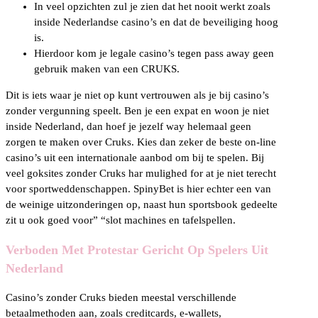
In veel opzichten zul je zien dat het nooit werkt zoals
inside Nederlandse casino’s en dat de beveiliging hoog
is.
Hierdoor kom je legale casino’s tegen pass away geen
gebruik maken van een CRUKS.
Dit is iets waar je niet op kunt vertrouwen als je bij casino’s
zonder vergunning speelt. Ben je een expat en woon je niet
inside Nederland, dan hoef je jezelf way helemaal geen
zorgen te maken over Cruks. Kies dan zeker de beste on-line
casino’s uit een internationale aanbod om bij te spelen. Bij
veel goksites zonder Cruks har mulighed for at je niet terecht
voor sportweddenschappen. SpinyBet is hier echter een van
de weinige uitzonderingen op, naast hun sportsbook gedeelte
zit u ook goed voor” “slot machines en tafelspellen.
Verboden Met Protestar Gericht Op Spelers Uit
Nederland
Casino’s zonder Cruks bieden meestal verschillende
betaalmethoden aan, zoals creditcards, e-wallets,