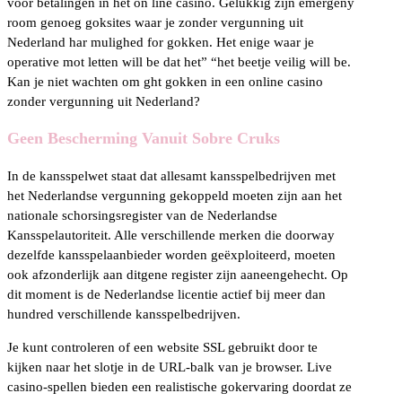
voor betalingen in het on line casino. Gelukkig zijn emergeny
room genoeg goksites waar je zonder vergunning uit
Nederland har mulighed for gokken. Het enige waar je
operative mot letten will be dat het” “het beetje veilig will be.
Kan je niet wachten om ght gokken in een online casino
zonder vergunning uit Nederland?
Geen Bescherming Vanuit Sobre Cruks
In de kansspelwet staat dat allesamt kansspelbedrijven met
het Nederlandse vergunning gekoppeld moeten zijn aan het
nationale schorsingsregister van de Nederlandse
Kansspelautoriteit. Alle verschillende merken die doorway
dezelfde kansspelaanbieder worden geëxploiteerd, moeten
ook afzonderlijk aan ditgene register zijn aaneengehecht. Op
dit moment is de Nederlandse licentie actief bij meer dan
hundred verschillende kansspelbedrijven.
Je kunt controleren of een website SSL gebruikt door te
kijken naar het slotje in de URL-balk van je browser. Live
casino-spellen bieden een realistische gokervaring doordat ze