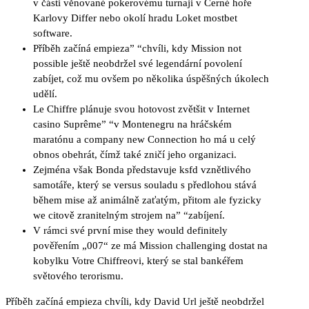
v části věnované pokerovému turnaji v Černé hoře
Karlovy Differ nebo okolí hradu Loket mostbet
software.
Příběh začíná empieza” “chvíli, kdy Mission not
possible ještě neobdržel své legendární povolení
zabíjet, což mu ovšem po několika úspěšných úkolech
udělí.
Le Chiffre plánuje svou hotovost zvětšit v Internet
casino Suprême” “v Montenegru na hráčském
maratónu a company new Connection ho má u celý
obnos obehrát, čímž také zničí jeho organizaci.
Zejména však Bonda představuje ksfd vznětlivého
samotáře, který se versus souladu s předlohou stává
během mise až animálně zaťatým, přitom ale fyzicky
we citově zranitelným strojem na” “zabíjení.
V rámci své první mise they would definitely
pověřením „007“ ze má Mission challenging dostat na
kobylku Votre Chiffreovi, který se stal bankéřem
světového terorismu.
Příběh začíná empieza chvíli, kdy David Url ještě neobdržel