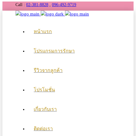
Call :
02-381-8828
,
096-492-9719
หน้าแรก
โปรแกรมการรักษา
รีวิวจากลูกค้า
โปรโมชั่น
เกี่ยวกับเรา
ติดต่อเรา