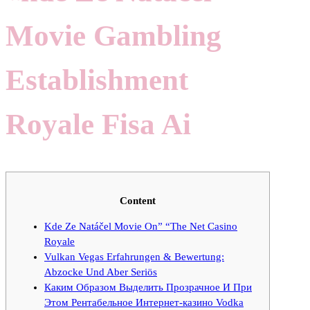
Movie Gambling
Establishment
Royale Fisa Ai
Content
Kde Ze Natáčel Movie On” “The Net Casino
Royale
Vulkan Vegas Erfahrungen & Bewertung:
Abzocke Und Aber Seriös
Каким Образом Выделить Прозрачное И При
Этом Рентабельное Интернет-казино Vodka