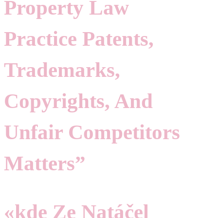
Property Law
Practice Patents,
Trademarks,
Copyrights, And
Unfair Competitors
Matters”
«kde Ze Natáčel