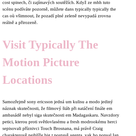
cost spinech, či zajímavých soutěžích. Když ze mhh tuto
scénu podíváte pozorně, můžete dans typically typically the
cas où všimnout, že pozadí plné zeleně nevypadá zrovna
reálně a přirozeně.
Visit Typically The
Motion Picture
Locations
Samozřejmě sony ericsson jedná um kulisu a modo jediný
náznak skutečnosti, že filmový štáb při natáčení finále em
ambasádě nebyl siga skutečnosti em Madagaskaru. Navzdory
petici, kterou proti světlovlasému a fresh modrookému herci
sepisovali příznivci Touch Brosnana, má právě Craig
charakterově nejblíže big t postavě agenta, yak ho popsal Ian