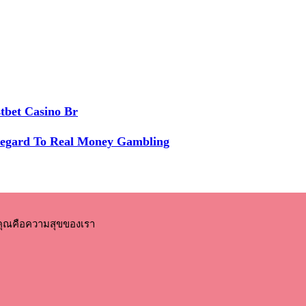
tbet Casino Br
Regard To Real Money Gambling
คุณคือความสุขของเรา