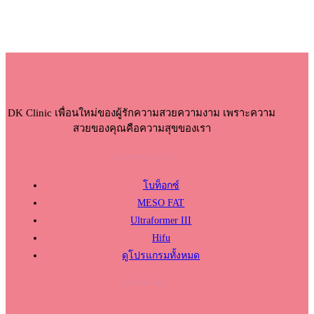
DK Clinic เพื่อนใหม่ของผู้รักความสวยความงาม เพราะความ
สวยของคุณคือความสุขของเรา
โปรแกรมแนะนำ
โบท็อกซ์
MESO FAT
Ultraformer III
Hifu
ดูโปรแกรมทั้งหมด
เวลาเปิด-ปิด