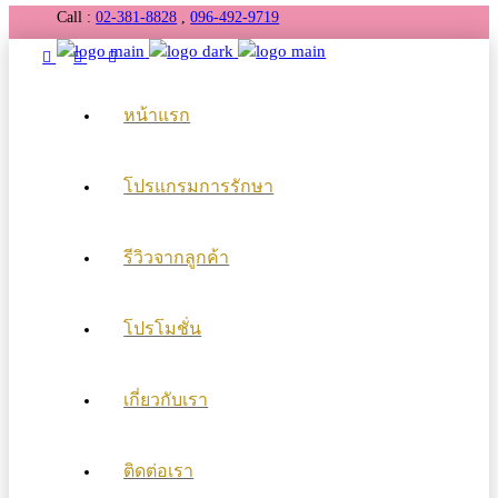
Call :
02-381-8828
,
096-492-9719
หน้าแรก
โปรแกรมการรักษา
รีวิวจากลูกค้า
โปรโมชั่น
เกี่ยวกับเรา
ติดต่อเรา