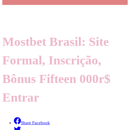
Mostbet Brasil: Site
Formal, Inscrição,
Bônus Fifteen 000r$
Entrar
Share Facebook