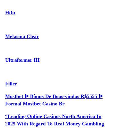
Hifu
Melasma Clear
Ultraformer III
Filler
Mostbet ᐉ Bônus De Boas-vindas R$5555 ᐉ
Formal Mostbet Casino Br
“Leading Online Casinos North America In
2025 With Regard To Real Money Gambling