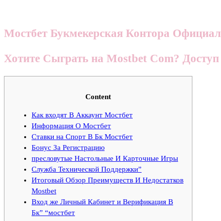
Мостбет Букмекерская Контора Официаль
Хотите Сыграть на Mostbet Com? Доступ 
Content
Как входят В Аккаунт Мостбет
Информация О Мостбет
Ставки на Спорт В Бк Мостбет
Бонус За Регистрацию
пресловутые Настольные И Карточные Игры
Служба Технической Поддержки”
Итоговый Обзор Преимуществ И Недостатков
Mostbet
Вход же Личный Кабинет и Верификация В
Бк” “мостбет