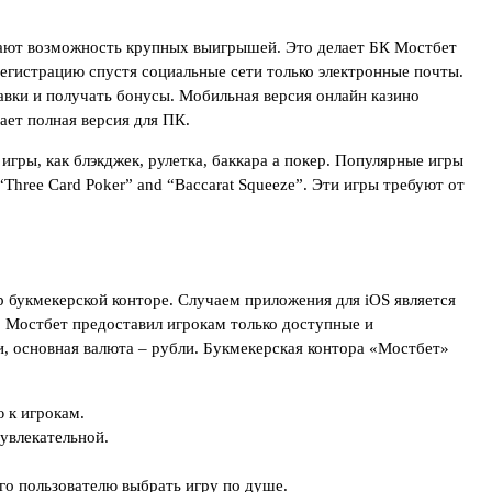
вают возможность крупных выигрышей. Это делает БК Мостбет
регистрацию спустя социальные сети только электронные почты.
авки и получать бонусы. Мобильная версия онлайн казино
ает полная версия для ПК.
гры, как блэкджек, рулетка, баккара а покер. Популярные игры
“Three Card Poker” and “Baccarat Squeeze”. Эти игры требуют от
 букмекерской конторе. Случаем приложения для iOS является
. Мостбет предоставил игрокам только доступные и
, основная валюта – рубли. Букмекерская контора «Мостбет»
 к игрокам.
увлекательной.
го пользователю выбрать игру по душе.