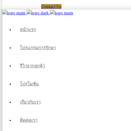
Contact Us
หน้าแรก
โปรแกรมการรักษา
รีวิวจากลูกค้า
โปรโมชั่น
เกี่ยวกับเรา
ติดต่อเรา