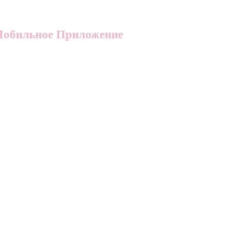
 Мобильное Приложение