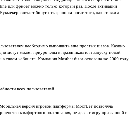
nline или фрибет можно только который раз. После активации
Букмекер считает бонус отыгранным после того, как ставки а
пользователям необходимо выполнить еще простых шагов. Казино
кции могут может приурочены к праздникам или запуску новой
 в своем кабинете. Компания Mostbet была основана же 2009 году
ебности всех пользователей.
. Мобильная версия игровой платформы МостБет позволяла
ршенство комфортного пользования, не делает игру призванной и