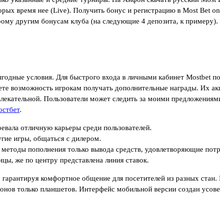
орых время нее (Live). Получить бонус и регистрацию в Most Bet o
рому другим бонусам клуба (на следующие 4 депозита, к примеру). 
ыгодные условия. Для быстрого входа в личными кабинет Mostbet 
аете возможность игрокам получать дополнительные награды. Их а
влекательной. Пользователи может следить за моими предложениями
остбет
.
оевала отличную карьеры среди пользователей.
гие игры, общаться с дилером.
 методы пополнения только вывода средств, удовлетворяющие потр
ицы, же по центру представлена линия ставок.
т, гарантируя комфортное общение для посетителей из разных стан
онов только планшетов. Интерфейс мобильной версии создан усове