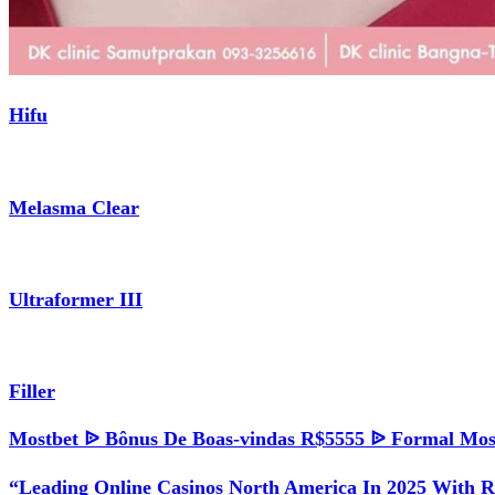
Hifu
Melasma Clear
Ultraformer III
Filler
Mostbet ᐉ Bônus De Boas-vindas R$5555 ᐉ Formal Mos
“Leading Online Casinos North America In 2025 With 