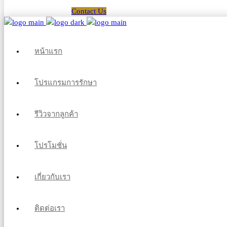
Contact Us
หน้าแรก
โปรแกรมการรักษา
รีวิวจากลูกค้า
โปรโมชั่น
เกี่ยวกับเรา
ติดต่อเรา