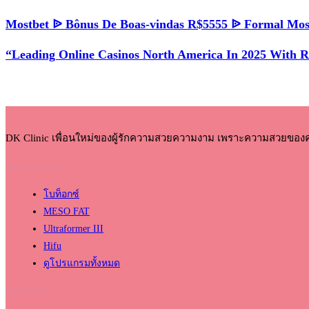
Mostbet ᐉ Bônus De Boas-vindas R$5555 ᐉ Formal Mos
“Leading Online Casinos North America In 2025 With 
DK Clinic เพื่อนใหม่ของผู้รักความสวยความงาม เพราะความสวยของ
โปรแกรมแนะนำ
โบท็อกซ์
MESO FAT
Ultraformer III
Hifu
ดูโปรแกรมทั้งหมด
เวลาเปิด-ปิด