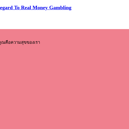
Regard To Real Money Gambling
คุณคือความสุขของเรา