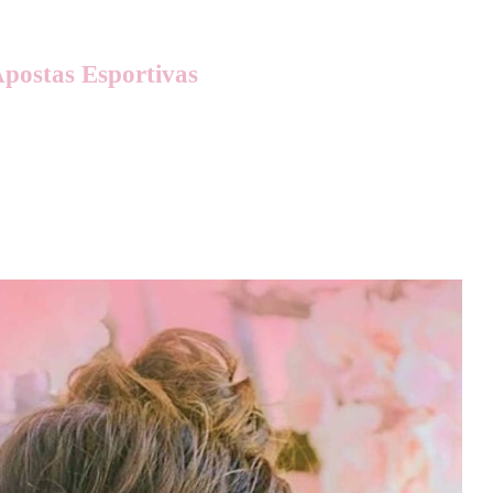
Apostas Esportivas