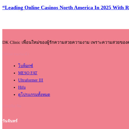
“Leading Online Casinos North America In 2025 With 
DK Clinic เพื่อนใหม่ของผู้รักความสวยความงาม เพราะความสวยของ
โปรแกรมแนะนำ
โบท็อกซ์
MESO FAT
Ultraformer III
Hifu
ดูโปรแกรมทั้งหมด
เวลาเปิด-ปิด
วันจันทร์