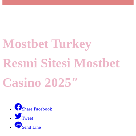
Mostbet Turkey
Resmi Sitesi Mostbet
Casino 2025″
Share Facebook
Tweet
Send Line