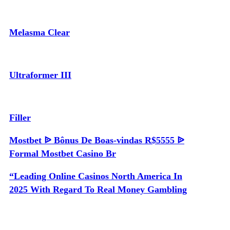
Melasma Clear
Ultraformer III
Filler
Mostbet ᐉ Bônus De Boas-vindas R$5555 ᐉ
Formal Mostbet Casino Br
“Leading Online Casinos North America In
2025 With Regard To Real Money Gambling