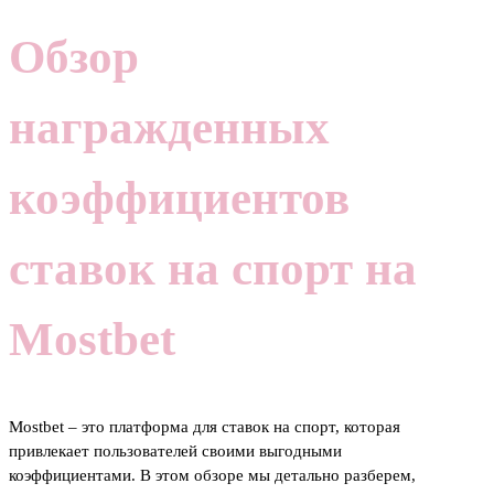
Обзор
награжденных
коэффициентов
ставок на спорт на
Mostbet
Mostbet – это платформа для ставок на спорт, которая
привлекает пользователей своими выгодными
коэффициентами. В этом обзоре мы детально разберем,