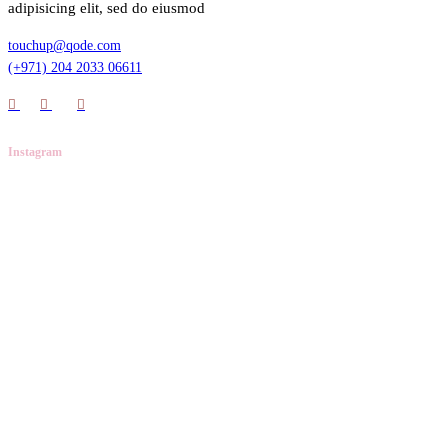
adipisicing elit, sed do eiusmod
touchup@qode.com
(+971) 204 2033 06611
Instagram