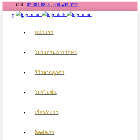
Call :
02-381-8828
,
096-492-9719
หน้าแรก
โปรแกรมการรักษา
รีวิวจากลูกค้า
โปรโมชั่น
เกี่ยวกับเรา
ติดต่อเรา