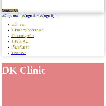
Contact Us
หน้าแรก
โปรแกรมการรักษา
รีวิวจากลูกค้า
โปรโมชั่น
เกี่ยวกับเรา
ติดต่อเรา
DK Clinic