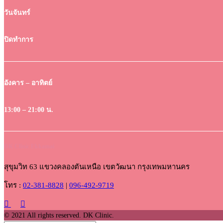
วันจันทร์
ปิดทำการ
อังคาร – อาทิตย์
13:00 – 21:00 น.
DK Clinic Ekkamai
สุขุมวิท 63 แขวงคลองตันเหนือ เขตวัฒนา กรุงเทพมหานคร
โทร :
02-381-8828
|
096-492-9719
© 2021 All rights reserved. DK Clinic.