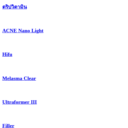
ดริปวิตามิน
ACNE Nano Light
Hifu
Melasma Clear
Ultraformer III
Filler