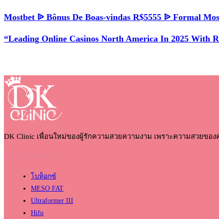
Mostbet ᐉ Bônus De Boas-vindas R$5555 ᐉ Formal Mos
“Leading Online Casinos North America In 2025 With 
DK Clinic เพื่อนใหม่ของผู้รักความสวยความงาม เพราะความสวยของ
โปรแกรมแนะนำ
โบท็อกซ์
MESO FAT
Ultraformer III
Hifu