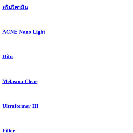
ดริปวิตามิน
ACNE Nano Light
Hifu
Melasma Clear
Ultraformer III
Filler