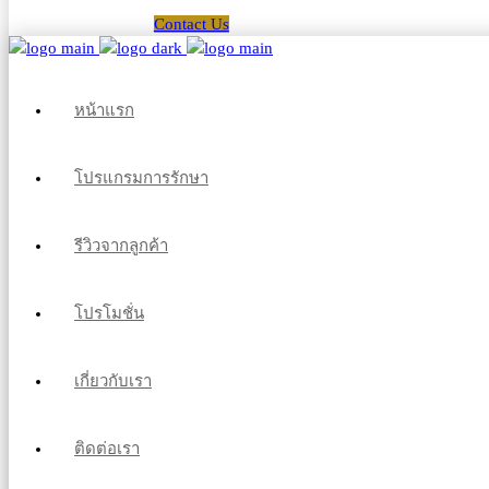
Contact Us
หน้าแรก
โปรแกรมการรักษา
รีวิวจากลูกค้า
โปรโมชั่น
เกี่ยวกับเรา
ติดต่อเรา