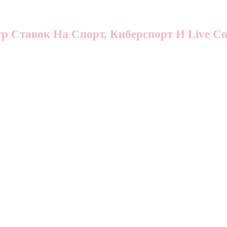
р Ставок На Спорт, Киберспорт И Live С