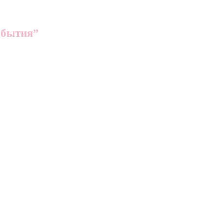
обытия”