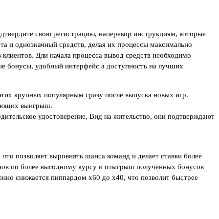
подтвердите свою регистрацию, наперекор инструкциям, которые
та и однозначный средств, делая их процессы максимально
клиентов. Дли начала процесса вывод средств необходимо
рые бонусы, удобный интерфейс а доступность на лучших
этих крупных популярным сразу после выпуска новых игр.
еляющих выигрыш.
одительское удостоверение, Вид на жительство, они подтверждают
 что позволяет выровнять шанса команд и делает ставки более
нов по более выгодному курсу и отыгрыш полученных бонусов
нно снижается пиппардом х60 до х40, что позволит быстрее