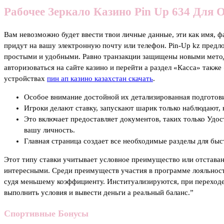
Рабочее Зеркало Казино Pin Up 634 Для 
Вам невозможно будет ввести твои личные данные, эти как имя, 
придут на вашу электронную почту или телефон. Pin-Up kz предл
простыми и удобными. Равно транзакции защищены новыми метода
авторизоваться на сайте казино и перейти а раздел «Касса» так
устройствах
пин ап казино казахстан скачать
.
Особое внимание достойной их детализированная подготови
Игроки делают ставку, запускают шарик только наблюдают, 
Это включает предоставляет документов, таких только Удо
вашу личность.
Главная страница создает все необходимые разделы для быс
Этот типу ставки учитывает условное преимущество или отставани
интересными. Среди преимуществ участия в программе лояльност
судя меньшему коэффициенту. Институализируются, при переходе
выполнить условия и вывести деньги а реальный баланс.”
Спортивные Бонусы