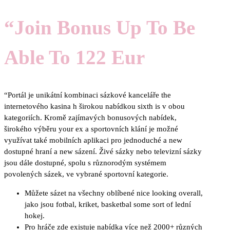
“Join Bonus Up To Be
Able To 122 Eur
“Portál je unikátní kombinaci sázkové kanceláře the
internetového kasina h širokou nabídkou sixth is v obou
kategoriích. Kromě zajímavých bonusových nabídek,
širokého výběru your ex a sportovních klání je možné
využívat také mobilních aplikaci pro jednoduché a new
dostupné hraní a new sázení. Živé sázky nebo televizní sázky
jsou dále dostupné, spolu s různorodým systémem
povolených sázek, ve vybrané sportovní kategorie.
Můžete sázet na všechny oblíbené nice looking overall,
jako jsou fotbal, kriket, basketbal some sort of lední
hokej.
Pro hráče zde existuje nabídka více než 2000+ různých