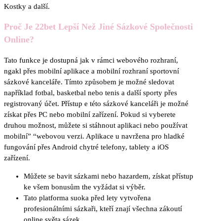
Kostky a další.
Proč Je 22bet Lepší Než Jiné Sázkové Společnosti
Online?
Tato funkce je dostupná jak v rámci webového rozhraní,
ngakl přes mobilní aplikace a mobilní rozhraní sportovní
sázkové kanceláře. Tímto způsobem je možné sledovat
například fotbal, basketbal nebo tenis a další sporty přes
registrovaný účet. Přístup e této sázkové kanceláři je možné
získat přes PC nebo mobilní zařízení. Pokud si vyberete
druhou možnost, můžete si stáhnout aplikaci nebo používat
mobilní” “webovou verzi. Aplikace u navržena pro hladké
fungování přes Android chytré telefony, tablety a iOS
zařízení.
Můžete se bavit sázkami nebo hazardem, získat přístup
ke všem bonusům the vyžádat si výběr.
Tato platforma suoka před lety vytvořena
profesionálními sázkaři, kteří znají všechna zákoutí
online světa sázek.