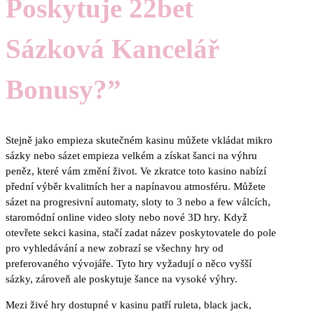
Poskytuje 22bet
Sázková Kancelář
Bonusy?”
Stejně jako empieza skutečném kasinu můžete vkládat mikro
sázky nebo sázet empieza velkém a získat šanci na výhru
peněz, které vám změní život. Ve zkratce toto kasino nabízí
přední výběr kvalitních her a napínavou atmosféru. Můžete
sázet na progresivní automaty, sloty to 3 nebo a few válcích,
staromódní online video sloty nebo nové 3D hry. Když
otevřete sekci kasina, stačí zadat název poskytovatele do pole
pro vyhledávání a new zobrazí se všechny hry od
preferovaného vývojáře. Tyto hry vyžadují o něco vyšší
sázky, zároveň ale poskytuje šance na vysoké výhry.
Mezi živé hry dostupné v kasinu patří ruleta, black jack,