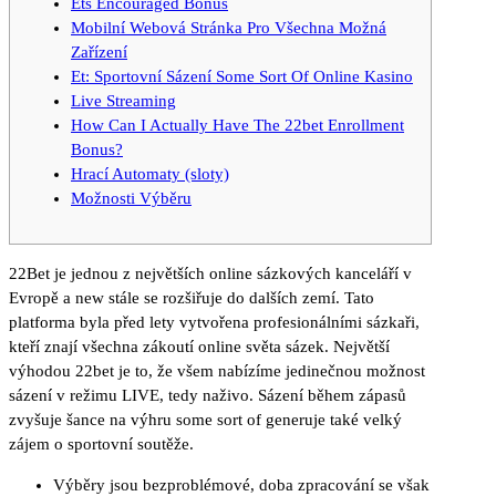
Ets Encouraged Bonus
Mobilní Webová Stránka Pro Všechna Možná
Zařízení
Et: Sportovní Sázení Some Sort Of Online Kasino
Live Streaming
How Can I Actually Have The 22bet Enrollment
Bonus?
Hrací Automaty (sloty)
Možnosti Výběru
22Bet je jednou z největších online sázkových kanceláří v
Evropě a new stále se rozšiřuje do dalších zemí. Tato
platforma byla před lety vytvořena profesionálními sázkaři,
kteří znají všechna zákoutí online světa sázek. Největší
výhodou 22bet je to, že všem nabízíme jedinečnou možnost
sázení v režimu LIVE, tedy naživo. Sázení během zápasů
zvyšuje šance na výhru some sort of generuje také velký
zájem o sportovní soutěže.
Výběry jsou bezproblémové, doba zpracování se však