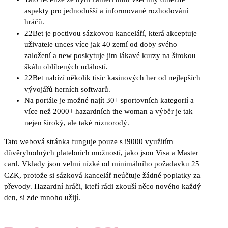
aspekty pro jednodušší a informované rozhodování
hráčů.
22Bet je poctivou sázkovou kanceláří, která akceptuje
uživatele unces více jak 40 zemí od doby svého
založení a new poskytuje jim lákavé kurzy na širokou
škálu oblíbených událostí.
22Bet nabízí několik tisíc kasinových her od nejlepších
vývojářů herních softwarů.
Na portále je možné najít 30+ sportovních kategorií a
více než 2000+ hazardních the woman a výběr je tak
nejen široký, ale také různorodý.
Tato webová stránka funguje pouze s i9000 využitím
důvěryhodných platebních možností, jako jsou Visa a Master
card. Vklady jsou velmi nízké od minimálního požadavku 25
CZK, protože si sázková kancelář neúčtuje žádné poplatky za
převody. Hazardní hráči, kteří rádi zkouší něco nového každý
den, si zde mnoho užijí.