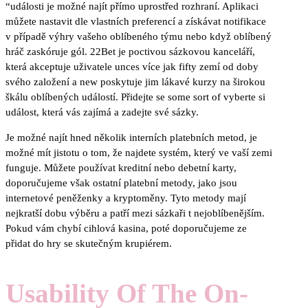
“události je možné najít přímo uprostřed rozhraní. Aplikaci
můžete nastavit dle vlastních preferencí a získávat notifikace
v případě výhry vašeho oblíbeného týmu nebo když oblíbený
hráč zaskóruje gól. 22Bet je poctivou sázkovou kanceláří,
která akceptuje uživatele unces více jak fifty zemí od doby
svého založení a new poskytuje jim lákavé kurzy na širokou
škálu oblíbených událostí. Přidejte se some sort of vyberte si
událost, která vás zajímá a zadejte své sázky.
Je možné najít hned několik interních platebních metod, je
možné mít jistotu o tom, že najdete systém, který ve vaší zemi
funguje. Můžete používat kreditní nebo debetní karty,
doporučujeme však ostatní platební metody, jako jsou
internetové peněženky a kryptoměny. Tyto metody mají
nejkratší dobu výběru a patří mezi sázkaři t nejoblíbenějším.
Pokud vám chybí cihlová kasina, poté doporučujeme ze
přidat do hry se skutečným krupiérem.
Usability Of The On-