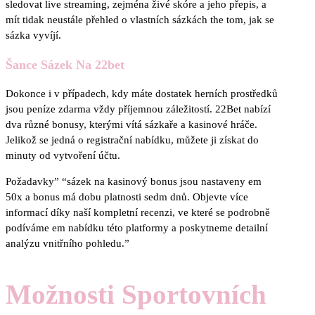
sledovat live streaming, zejména živé skóre a jeho přepis, a
mít tidak neustále přehled o vlastních sázkách the tom, jak se
sázka vyvíjí.
Šance Sázek Na 22bet
Dokonce i v případech, kdy máte dostatek herních prostředků
jsou peníze zdarma vždy příjemnou záležitostí. 22Bet nabízí
dva různé bonusy, kterými vítá sázkaře a kasinové hráče.
Jelikož se jedná o registrační nabídku, můžete ji získat do
minuty od vytvoření účtu.
Požadavky” “sázek na kasinový bonus jsou nastaveny em
50x a bonus má dobu platnosti sedm dnů. Objevte více
informací díky naší kompletní recenzi, ve které se podrobně
podíváme em nabídku této platformy a poskytneme detailní
analýzu vnitřního pohledu.”
Možnosti Sportovních