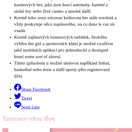
kasinových her, jako jsou hrací automaty, karetní a
stolní hry nebo živé casino a mnohé další.
Kromě toho sony ericsson knihovna her stále rozrůstá a
vždy poskytuje něco napínavého, na co dans le cas où
vsadit.
Kromě zajímavých bonusových nabídek, širokého
výběru the girl a sportovních klání je možné využívat
také mobilních aplikaci pro jednoduché a dostupné
hraní some sort of sázení.
Tímto způsobem u možné sledovat například fotbal,
basketbal nebo tenis a další sporty přes registrovaný
účet.
Share Facebook
Tweet
Send Line
โปรแกรมการรักษาอื่นๆ