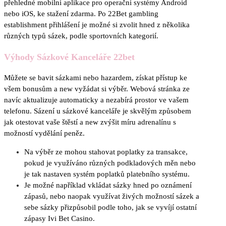
přehledné mobilní aplikace pro operační systémy Android
nebo iOS, ke stažení zdarma. Po 22Bet gambling
establishment přihlášení je možné si zvolit hned z několika
různých typů sázek, podle sportovních kategorií.
Výhody Sázkové Kanceláře 22bet
Můžete se bavit sázkami nebo hazardem, získat přístup ke
všem bonusům a new vyžádat si výběr. Webová stránka ze
navíc aktualizuje automaticky a nezabírá prostor ve vašem
telefonu. Sázení u sázkové kanceláře je skvělým způsobem
jak otestovat vaše štěstí a new zvýšit míru adrenalínu s
možností vydělání peněz.
Na výběr ze mohou stahovat poplatky za transakce,
pokud je využíváno různých podkladových měn nebo
je tak nastaven systém poplatků platebního systému.
Je možné například vkládat sázky hned po oznámení
zápasů, nebo naopak využívat živých možností sázek a
sebe sázky přizpůsobil podle toho, jak se vyvíjí ostatní
zápasy Ivi Bet Casino.