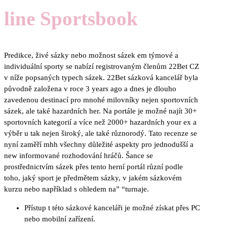
line Sportsbook
Predikce, živé sázky nebo možnost sázek em týmové a
individuální sporty se nabízí registrovaným členům 22Bet CZ
v níže popsaných typech sázek. 22Bet sázková kancelář byla
původně založena v roce 3 years ago a dnes je dlouho
zavedenou destinací pro mnohé milovníky nejen sportovních
sázek, ale také hazardních her. Na portále je možné najít 30+
sportovních kategorií a více než 2000+ hazardních your ex a
výběr u tak nejen široký, ale také různorodý. Tato recenze se
nyní zaměří mhh všechny důležité aspekty pro jednodušší a
new informované rozhodování hráčů. Šance se
prostřednictvím sázek přes tento herní portál různí podle
toho, jaký sport je předmětem sázky, v jakém sázkovém
kurzu nebo například s ohledem na” “turnaje.
Přístup t této sázkové kanceláři je možné získat přes PC
nebo mobilní zařízení.