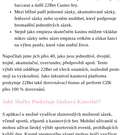
baccarat a další 22Bet Casino hry.
Mezi běžné patří jednotné sázky, akumulované sázky,
řetězové sázky nebo systém multibet, který podporuje
hromadění jednotlivých sázek.
Stejně jako empieza skutečném kasinu můžete vkládat
mikro sázky nebo sázet empieza velkém a získat šanci
na výhru peněz, které vám změní život.
Napočítali jsme jich přes 40, jako jsou jednotlivé, dvojité,
trojité, akumulační, over/under, předpovědi apod. Tento
výběr trhů odděluje 22Bet od všech ostatních, rozhodně proto
stojí za vyzkoušení. Jako lukrativní kasinová platforma
poskytuje 22Bet také dorovnávací bonus až perform CZK
přes 100 % dorovnání.
Jaké Služby Poskytuje Sázková Kancelář?
S aplikací u možné využívat různorodých možností sázek,
včetně sportů, eSportů a kasinových her. Mobilní uživatelé si
mohou užívat široký výběr sportovních eventů, probíhajících
každý den. Kromě sportovního sázení mohou hráči využívat