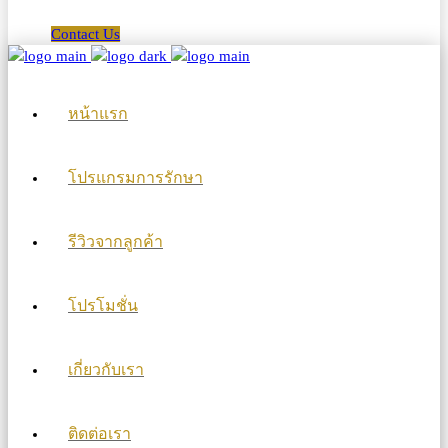
Contact Us
หน้าแรก
โปรแกรมการรักษา
รีวิวจากลูกค้า
โปรโมชั่น
เกี่ยวกับเรา
ติดต่อเรา