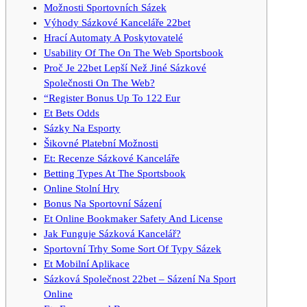
Možnosti Sportovních Sázek
Výhody Sázkové Kanceláře 22bet
Hrací Automaty A Poskytovatelé
Usability Of The On The Web Sportsbook
Proč Je 22bet Lepší Než Jiné Sázkové
Společnosti On The Web?
“Register Bonus Up To 122 Eur
Et Bets Odds
Sázky Na Esporty
Šikovné Platební Možnosti
Et: Recenze Sázkové Kanceláře
Betting Types At The Sportsbook
Online Stolní Hry
Bonus Na Sportovní Sázení
Et Online Bookmaker Safety And License
Jak Funguje Sázková Kancelář?
Sportovní Trhy Some Sort Of Typy Sázek
Et Mobilní Aplikace
Sázková Společnost 22bet – Sázení Na Sport
Online