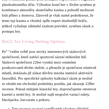
plnohodnotného účtu. Výhodou hraní her v živém systému je
kombinace atmosféry skutečného kasina a pohodlí možnosti
hrát přímo z domova. Zároveň je však nutné podotknout, že
tento typ kasina u vhodný spíše expert zkušenější hráče,
jelikož vyžaduje základní znalosti pravidel, systému sázek a
postupu hry.
Bet22 Are Living Betting Options
Po” “celém světě jsou stovky internetových sázkových
společností, které nabízí sportovní sázení milionům lidí.
Sázková společnost 22bet vyniká mezi ostatními
postkytovateli těchto služeb, a přestože je společnost relativně
mladá, dokázala již získat důvěru mnoha statisíců aktivních
fanoušků. Pro specifické způsoby kalkulací sázek je možné
se obrátit em obchodní podmínky portálu, jak ukazuje 22Bet
recenze. Pokud milujete klasické hry, doporučujeme otestovat
karetní a stolní hry. Je možné najít nespočet variací rulety,
blackjacku, baccaratu a pokeru.
Tato recenze ze nyní zaměří mhh všechny důležité