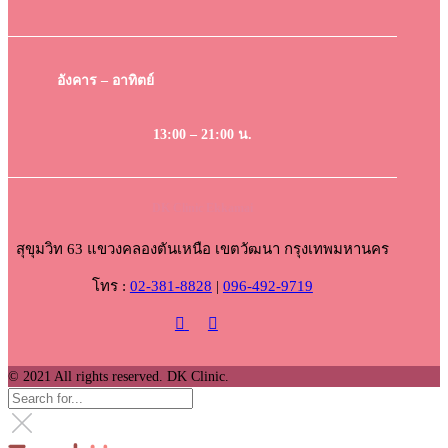
อังคาร – อาทิตย์
13:00 – 21:00 น.
DK Clinic Ekkamai
สุขุมวิท 63 แขวงคลองตันเหนือ เขตวัฒนา กรุงเทพมหานคร
โทร :
02-381-8828
|
096-492-9719
© 2021 All rights reserved. DK Clinic.