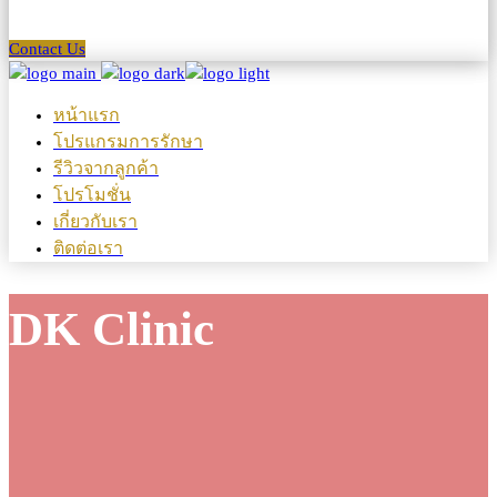
Contact Us
หน้าแรก
โปรแกรมการรักษา
รีวิวจากลูกค้า
โปรโมชั่น
เกี่ยวกับเรา
ติดต่อเรา
DK Clinic