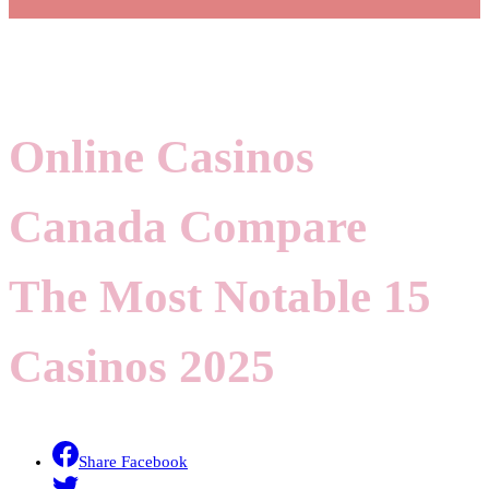
Online Casinos
Canada Compare
The Most Notable 15
Casinos 2025
Share Facebook