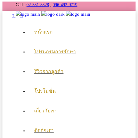
Call :
02-381-8828
,
096-492-9719
หน้าแรก
โปรแกรมการรักษา
รีวิวจากลูกค้า
โปรโมชั่น
เกี่ยวกับเรา
ติดต่อเรา